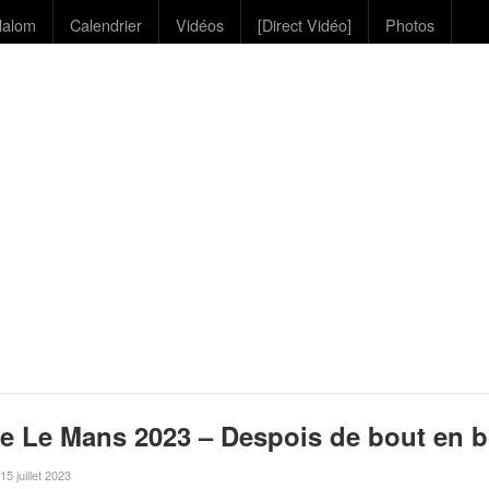
lalom
Calendrier
Vidéos
[Direct Vidéo]
Photos
e Le Mans 2023 – Despois de bout en 
 15 juillet 2023