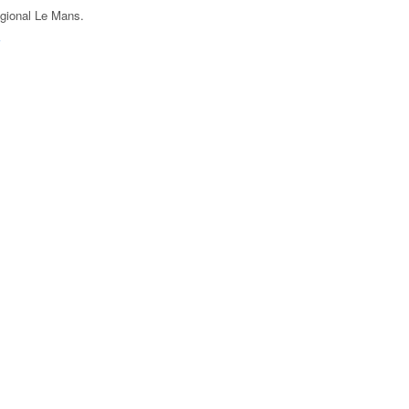
égional Le Mans
.
F