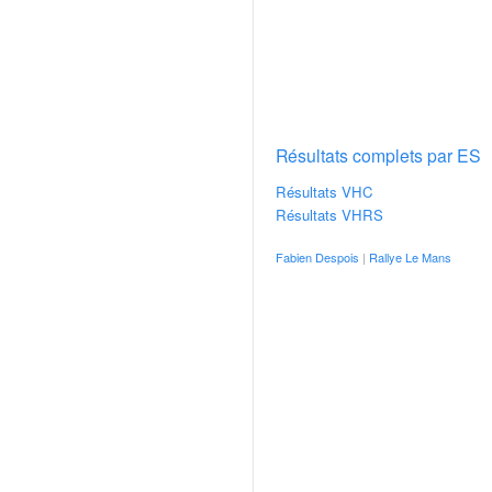
v
i
d
é
o
s
e
Résultats complets par ES
t
Résultats VHC
p
Résultats VHRS
h
o
Fabien Despois
|
Rallye Le Mans
t
o
s
p
o
u
r
c
h
a