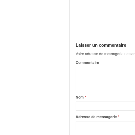
q
u
e
r
a
l
l
Laisser un commentaire
y
e
Votre adresse de messagerie ne ser
d
Commentaire
u
W
R
C
,
d
Nom
*
e
l
'
Adresse de messagerie
*
E
R