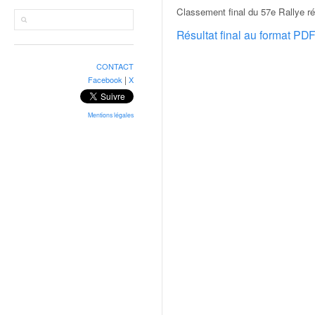
r
Classement final du 57e Rallye r
a
l
Résultat final au format PD
l
y
CONTACT
e
|
Facebook
X
:
N
e
Mentions légales
w
s
,
r
é
s
u
l
t
a
t
s
,