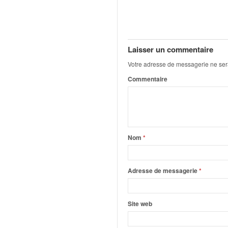
q
u
e
r
a
Laisser un commentaire
l
Votre adresse de messagerie ne ser
l
y
Commentaire
e
d
u
W
R
Nom
*
C
,
d
Adresse de messagerie
*
e
l
'
Site web
E
R