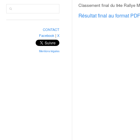
r
Classement final du 94e Rallye M
a
l
Résultat final au format PD
l
y
CONTACT
e
|
Facebook
X
:
N
e
Mentions légales
w
s
,
r
é
s
u
l
t
a
t
s
,