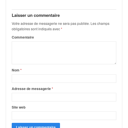
q
u
e
Laisser un commentaire
r
Votre adresse de messagerie ne sera pas publiée.
Les champs
a
obligatoires sont indiqués avec
*
l
Commentaire
l
y
e
d
u
W
Nom
*
R
C
,
Adresse de messagerie
*
d
e
l
Site web
'
E
R