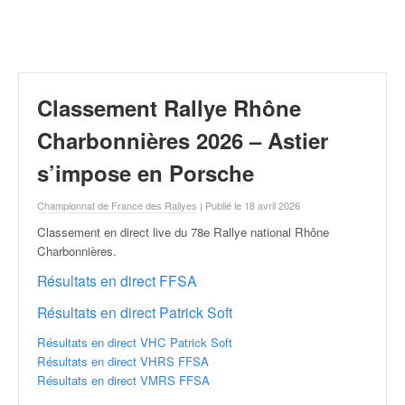
r
a
l
l
y
e
Classement Rallye Rhône
:
N
Charbonnières 2026 – Astier
e
s’impose en Porsche
w
s
Championnat de France des Rallyes
| Publié le 18 avril 2026
,
r
Classement en direct live du 78e Rallye national Rhône
é
Charbonnières
.
s
Résultats en direct FFSA
u
l
Résultats en direct Patrick Soft
t
a
Résultats en direct VHC Patrick Soft
t
Résultats en direct VHRS FFSA
s
Résultats en direct VMRS FFSA
,