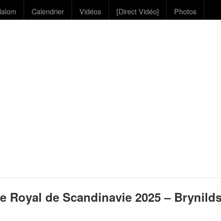
lalom
Calendrier
Vidéos
[Direct Vidéo]
Photos
e Royal de Scandinavie 2025 – Brynilds