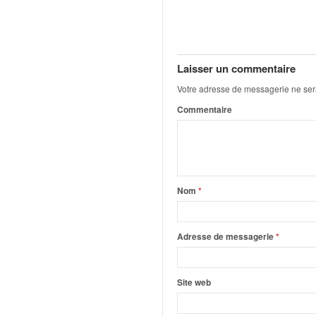
q
u
e
r
a
Laisser un commentaire
l
Votre adresse de messagerie ne ser
l
y
Commentaire
e
d
u
W
R
Nom
*
C
,
d
Adresse de messagerie
*
e
l
'
Site web
E
R