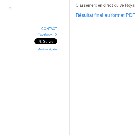
r
Classement en direct du 3e Royal
a
l
Résultat final au format PD
l
y
CONTACT
e
|
Facebook
X
:
N
e
Mentions légales
w
s
,
r
é
s
u
l
t
a
t
s
,