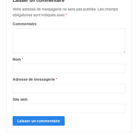
Laisser un commentaire
q
u
Votre adresse de messagerie ne sera pas publiée.
Les champs
e
obligatoires sont indiqués avec
*
r
Commentaire
a
l
l
y
e
Nom
*
d
u
W
R
Adresse de messagerie
*
C
,
d
Site web
e
l
'
E
R