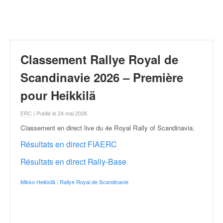
r
a
l
l
y
e
Classement Rallye Royal de
:
N
Scandinavie 2026 – Première
e
pour Heikkilä
w
s
ERC
| Publié le 24 mai 2026
,
r
Classement en direct live du 4e Royal Rally of Scandinavia
.
é
Résultats en direct FIAERC
s
u
Résultats en direct Rally-Base
l
t
Mikko Heikkilä
|
Rallye Royal de Scandinavie
a
t
s
,