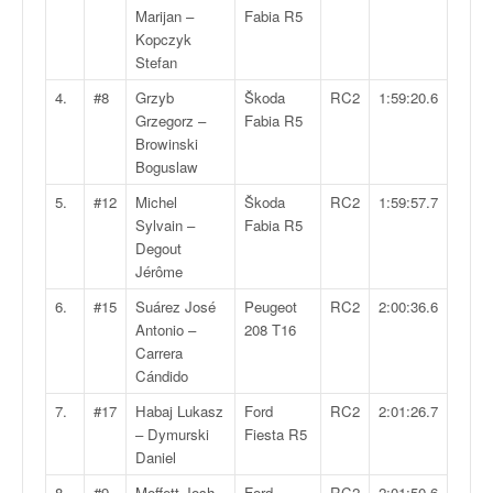
v
Marijan –
Fabia R5
i
Kopczyk
d
Stefan
é
4.
#8
Grzyb
Škoda
RC2
1:59:20.6
o
Grzegorz –
Fabia R5
s
Browinski
e
Boguslaw
t
p
5.
#12
Michel
Škoda
RC2
1:59:57.7
h
Sylvain –
Fabia R5
o
Degout
t
Jérôme
o
6.
#15
Suárez José
Peugeot
RC2
2:00:36.6
s
Antonio –
208 T16
p
Carrera
o
Cándido
u
r
7.
#17
Habaj Lukasz
Ford
RC2
2:01:26.7
c
– Dymurski
Fiesta R5
h
Daniel
a
8.
#9
Moffett Josh
Ford
RC2
2:01:50.6