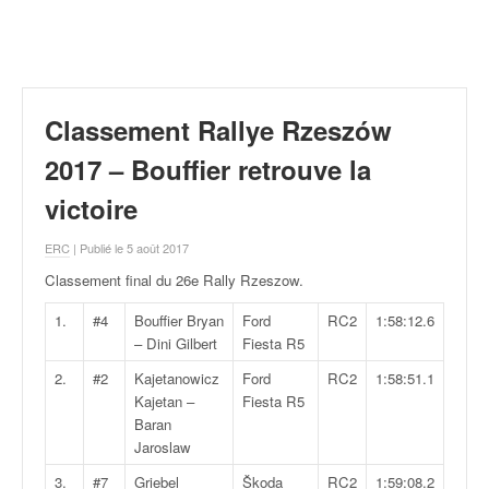
r
a
l
l
y
e
Classement Rallye Rzeszów
:
N
2017 – Bouffier retrouve la
e
victoire
w
s
ERC
| Publié le 5 août 2017
,
r
Classement final du 26e Rally Rzeszow
.
é
s
1.
#4
Bouffier Bryan
Ford
RC2
1:58:12.6
u
– Dini Gilbert
Fiesta R5
l
2.
#2
Kajetanowicz
Ford
RC2
1:58:51.1
t
Kajetan –
Fiesta R5
a
Baran
t
Jaroslaw
s
,
3.
#7
Griebel
Škoda
RC2
1:59:08.2