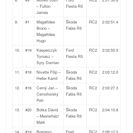
q
– Fulton
Fiesta R5
u
James
e
r
9.
#1
Magalhães
Škoda
RC2
2:02:51.4
a
Bruno –
Fabia R5
l
Magalhães
l
Hugo
y
10.
#19
Kasperczyk
Ford
RC2
2:02:55.5
e
Tomasz –
Fiesta R5
d
Syty Damian
u
W
11.
#18
Nivette Filip –
Škoda
RC2
2:03:12.0
R
Heller Kamil
Fabia R5
C
12.
#16
Cerný Jan –
Škoda
RC2
2:03:27.3
,
Cernohorský
Fabia R5
d
Petr
e
l
13.
#20
Botka Dávid
Škoda
RC2
2:04:10.8
'
– Mesterházi
Fabia R5
E
Márk
R
14.
#14
Bostanci
Ford
RC2
2:06:12.3