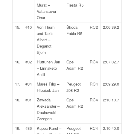
C
Murat –
Fiesta R5
,
Vatansever
d
Onur
u
c
15.
#10
Von Thurn
Škoda
RC2
2:06:39.2
h
und Taxis
Fabia R5
a
Albert –
m
Degandt
p
Bjorn
i
16.
#32
Huttunen Jari
Opel
RC4
2:07:02.7
o
– Linnaketo
Adam R2
n
Antti
n
a
17.
#34
Mareš Filip –
Peugeot
RC4
2:09:29.0
t
Hloušek Jan
208 R2
e
18.
#31
Zawada
Opel
RC4
2:10:10.7
t
Aleksander –
Adam R2
d
Dachowski
e
Grzegorz
l
a
19.
#36
Kupec Karel –
Peugeot
RC4
2:10:40.0
c