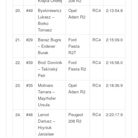
Krajca Ondrej
208 R2
o
u
20.
#49
Byskiniewicz
Opel
RC4
2:13:54.8
p
Lukasz –
Adam R2
e
Borko
d
Tomasz
e
21.
#29
Banaz Bugra
Ford
RC4
2:15:09.0
F
– Erdener
Fiesta
r
Burak
R2T
a
n
22.
#39
Brož Dominik
Ford
RC4
2:16:58.0
c
– Tešínský
Fiesta R2
e
Petr
e
23.
#35
Molinaro
Opel
RC4
2:18:36.9
t
Tamara –
Adam R2
a
Mayrhofer
u
Ursula
s
s
24.
#48
Lamot
Peugeot
RC4
2:23:17.9
i
Dariusz –
208 R2
t
Hryniuk
o
Jaroslaw