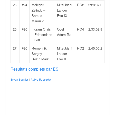
u
25.
#24
Melegari
Mitsubishi
RC2
2:28:37.0
t
Zelindo –
Lancer
e
Barone
Evo IX
l
Maurizio
'
a
26.
#30
Ingram Chris
Opel
RC4
2:33:02.9
c
– Edmondson
Adam R2
t
Elliott
u
27.
#26
Remennik
Mitsubishi
RC2
2:45:05.2
a
Sergey –
Lancer
l
Rozin Mark
Evo X
i
t
Résultats complets par ES
é
d
Bryan Bouffier
|
Rallye Rzeszów
e
l
a
c
o
u