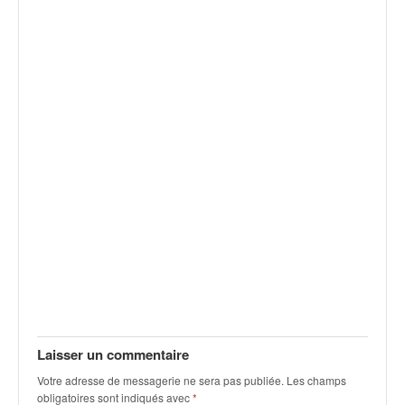
r
s
e
d
e
c
ô
t
e
e
t
d
u
s
l
a
l
o
m
Laisser un commentaire
Votre adresse de messagerie ne sera pas publiée.
Les champs
obligatoires sont indiqués avec
*