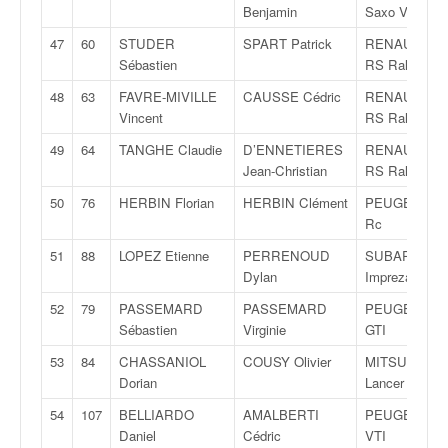
r
Benjamin
Saxo VTS
s
e
47
60
STUDER
SPART Patrick
RENAULT Cli
d
Sébastien
RS Rally 5
e
48
63
FAVRE-MIVILLE
CAUSSE Cédric
RENAULT Cli
c
Vincent
RS Rally 5
ô
t
49
64
TANGHE Claudie
D’ENNETIERES
RENAULT Cli
e
Jean-Christian
RS Rally 5
e
50
76
HERBIN Florian
HERBIN Clément
PEUGEOT 20
t
Rc
d
u
51
88
LOPEZ Etienne
PERRENOUD
SUBARU
s
Dylan
Impreza WRX
l
52
79
PASSEMARD
PASSEMARD
PEUGEOT 20
a
Sébastien
Virginie
GTI
l
o
53
84
CHASSANIOL
COUSY Olivier
MITSUBISHI
m
Dorian
Lancer Evo9
54
107
BELLIARDO
AMALBERTI
PEUGEOT 20
Daniel
Cédric
VTI