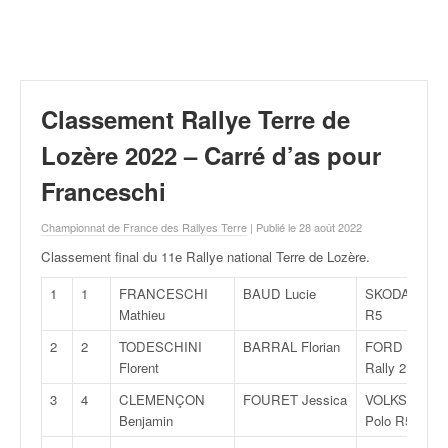
r
a
l
l
y
e
Classement Rallye Terre de
:
N
Lozère 2022 – Carré d’as pour
e
Franceschi
w
s
Championnat de France des Rallyes Terre
| Publié le 28 août 2022
,
r
Classement final du 11e Rallye national Terre de Lozère
.
é
s
1
1
FRANCESCHI
BAUD Lucie
SKODA Fabia
u
Mathieu
R5
l
2
2
TODESCHINI
BARRAL Florian
FORD Fiesta
t
Florent
Rally 2
a
t
3
4
CLEMENÇON
FOURET Jessica
VOLKSWAGE
s
Benjamin
Polo R5
,