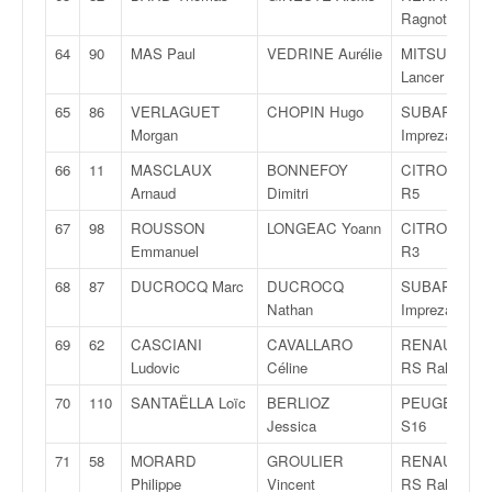
Ragnotti
64
90
MAS Paul
VEDRINE Aurélie
MITSUBISHI
Lancer Evo9
65
86
VERLAGUET
CHOPIN Hugo
SUBARU
Morgan
Impreza GT
66
11
MASCLAUX
BONNEFOY
CITROËN C3
Arnaud
Dimitri
R5
67
98
ROUSSON
LONGEAC Yoann
CITROËN DS
Emmanuel
R3
68
87
DUCROCQ Marc
DUCROCQ
SUBARU
Nathan
Impreza Sti
69
62
CASCIANI
CAVALLARO
RENAULT Cli
Ludovic
Céline
RS Rally 5
70
110
SANTAËLLA Loïc
BERLIOZ
PEUGEOT 10
Jessica
S16
71
58
MORARD
GROULIER
RENAULT Cli
Philippe
Vincent
RS Rally 5