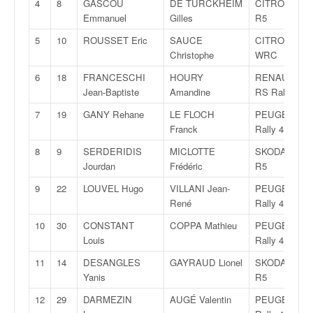
4
8
GASCOU
DE TURCKHEIM
CITROËN C3
v
Emmanuel
Gilles
R5
i
d
5
10
ROUSSET Eric
SAUCE
CITROËN C4
é
Christophe
WRC
o
6
18
FRANCESCHI
HOURY
RENAULT Cli
s
Jean-Baptiste
Amandine
RS Rally 4
e
t
7
19
GANY Rehane
LE FLOCH
PEUGEOT 20
p
Franck
Rally 4
h
8
9
SERDERIDIS
MICLOTTE
SKODA Fabia
o
Jourdan
Frédéric
R5
t
o
9
22
LOUVEL Hugo
VILLANI Jean-
PEUGEOT 20
s
René
Rally 4
p
10
30
CONSTANT
COPPA Mathieu
PEUGEOT 20
o
Louis
Rally 4
u
r
11
14
DESANGLES
GAYRAUD Lionel
SKODA Fabia
c
Yanis
R5
h
12
29
DARMEZIN
AUGÉ Valentin
PEUGEOT 20
a