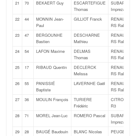
C
21
70
BEKAERT Guy
ESCARTEFIGUE
SUBARU
,
Thomas
Impreza Sti
d
u
22
44
MONNIN Jean-
GILLIOT Franck
RENAULT Cli
c
Paul
RS Rally 5
h
23
47
BERGOUNHE
DESCHARNE
RENAULT Cli
a
Bastien
Mathieu
RS Rally 5
m
p
24
54
LAFON Maxime
DELMAS
RENAULT Cli
i
Thomas
RS Rally 5
o
25
17
RIBAUD Quentin
DECLERCK
RENAULT Cli
n
Melissa
RS Rally 4
n
a
26
55
PANISSIÉ
LAVERNHE Gaël
RENAULT Cli
t
Baptiste
RS Rally 5
e
27
36
MOULIN François
TURIERE
CITROËN DS
t
Frédéric
R3
d
e
28
71
MOREL Jean-Luc
ROMERO Pascal
SUBARU
l
Impreza WRX
a
29
28
BAUGÉ Baudouin
BLANC Nicolas
PEUGEOT 20
c