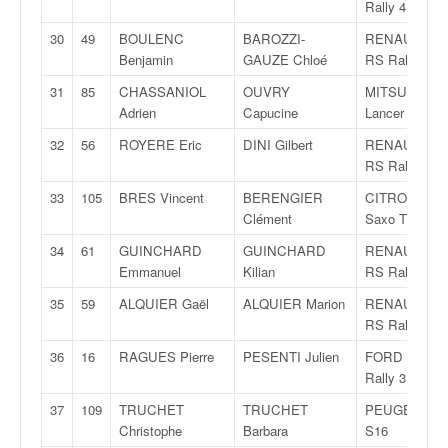
Rally 4
o
u
30
49
BOULENC
BAROZZI-
RENAULT Cli
p
Benjamin
GAUZE Chloé
RS Rally 5
e
31
85
CHASSANIOL
OUVRY
MITSUBISHI
d
Adrien
Capucine
Lancer Evo4
e
F
32
56
ROYERE Eric
DINI Gilbert
RENAULT Cli
r
RS Rally 5
a
33
105
BRES Vincent
BERENGIER
CITROËN
n
Clément
Saxo T4
c
e
34
61
GUINCHARD
GUINCHARD
RENAULT Cli
e
Emmanuel
Kilian
RS Rally 5
t
35
59
ALQUIER Gaël
ALQUIER Marion
RENAULT Cli
a
RS Rally 5
u
s
36
16
RAGUES Pierre
PESENTI Julien
FORD Fiesta
s
Rally 3
i
37
109
TRUCHET
TRUCHET
PEUGEOT 10
t
Christophe
Barbara
S16
o