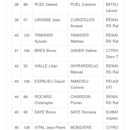
u
38
89
PUEL Gérard
PUEL Caroline
MITSUBISHI
t
Lancer Evo8
e
39
57
LAVIGNE Jean
CUBIZOLLES
RENAULT Cli
l
Arnaud
RS Rally 5
'
a
40
123
TAMISIER
TAMISIER
RENAULT Cli
c
Sylvain
Mathieu
RS Rally 5
t
u
41
104
BRÉS Bruno
GINIER Valérie
CITROËN
a
Saxo T4
l
42
53
VIALLE Lilian
GHIRARDELLO
RENAULT Cli
i
Manuel
RS Rally 5
t
é
43
106
ESPALIEU David
AMADIEU
PEUGEOT 20
d
Corinne
VTI
e
44
66
ROCARD
CHARDON
RENAULT Cli
l
Christophe
Florian
RS Rally 5
a
c
45
95
SAYE Bruno
SAYE Romane
SUBARU
o
Impreza
u
46
108
VITAL Jean-Pierre
MONDIERE
CITROËN