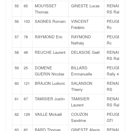
55
65
MOUYSSET
GINESTE Lucas
RENAULT Cli
Thomas
RS Rally 5
56
103
SAGNES Romain
VINCENT
PEUGEOT 20
Frédéric
Rc
57
78
RAYMOND Eric
RAYMOND
PEUGEOT 20
Nathaly
Rc
58
48
REUCHE Laurent
DELASOIE Gaël
RENAULT Cli
RS Rally 5
59
25
DOMENE
BILLARD
PEUGEOT 20
GUERIN Nicolas
Emmanuelle
Rally 4
60
121
BRAJON Ludovic
SALANSON
RENAULT Cli
Thierry
RS
61
67
TAMISIER Justin
TAMISIER
RENAULT Cli
Laurent
RS Rally 5
62
129
VAILLE Mickaël
COUZON
PEUGEOT 20
Sandrine
GTI
63
82
BARD Thomas
GINESTE Alexis
RENAULT Cli