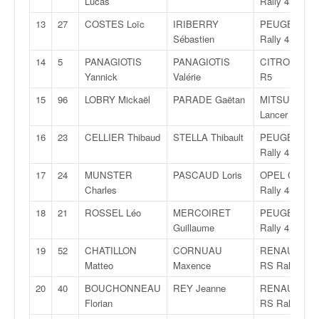
Lucas
Rally 4
q
u
13
27
COSTES Loïc
IRIBERRY
PEUGEOT 20
e
Sébastien
Rally 4
r
14
5
PANAGIOTIS
PANAGIOTIS
CITROËN C3
a
Yannick
Valérie
R5
l
l
15
96
LOBRY Mickaël
PARADE Gaëtan
MITSUBISHI
y
Lancer EvoX
e
16
23
CELLIER Thibaud
STELLA Thibault
PEUGEOT 20
d
Rally 4
u
W
17
24
MUNSTER
PASCAUD Loris
OPEL Corsa
R
Charles
Rally 4
C
18
21
ROSSEL Léo
MERCOIRET
PEUGEOT 20
,
Guillaume
Rally 4
d
e
19
52
CHATILLON
CORNUAU
RENAULT Cli
l
Matteo
Maxence
RS Rally 5
'
E
20
40
BOUCHONNEAU
REY Jeanne
RENAULT Cli
R
Florian
RS Rally 5