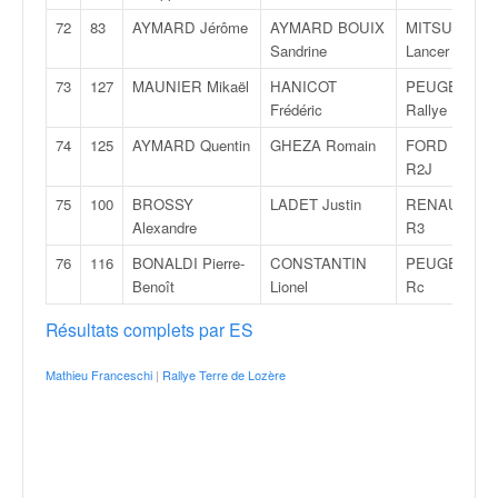
72
83
AYMARD Jérôme
AYMARD BOUIX
MITSUBISHI
Sandrine
Lancer Evo6
73
127
MAUNIER Mikaël
HANICOT
PEUGEOT 20
Frédéric
Rallye
74
125
AYMARD Quentin
GHEZA Romain
FORD Fiesta
R2J
75
100
BROSSY
LADET Justin
RENAULT Cli
Alexandre
R3
76
116
BONALDI Pierre-
CONSTANTIN
PEUGEOT 20
Benoît
Lionel
Rc
Résultats complets par ES
Mathieu Franceschi
|
Rallye Terre de Lozère