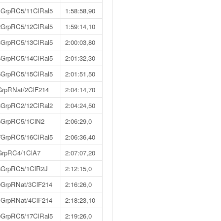
1GrpRC5/11ClRal5
1:58:58,90
2GrpRC5/12ClRal5
1:59:14,10
3GrpRC5/13ClRal5
2:00:03,80
4GrpRC5/14ClRal5
2:01:32,30
5GrpRC5/15ClRal5
2:01:51,50
GrpRNat/2ClF214
2:04:14,70
3GrpRC2/12ClRal2
2:04:24,50
6GrpRC5/1ClN2
2:06:29,0
7GrpRC5/16ClRal5
2:06:36,40
GrpRC4/1ClA7
2:07:07,20
8GrpRC5/1ClR2J
2:12:15,0
0GrpRNat/3ClF214
2:16:26,0
1GrpRNat/4ClF214
2:18:23,10
9GrpRC5/17ClRal5
2:19:26,0