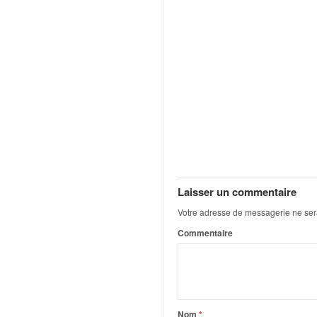
u
t
e
l
'
a
c
t
u
a
l
i
t
Laisser un commentaire
é
d
Votre adresse de messagerie ne ser
e
Commentaire
l
a
c
o
u
Nom
*