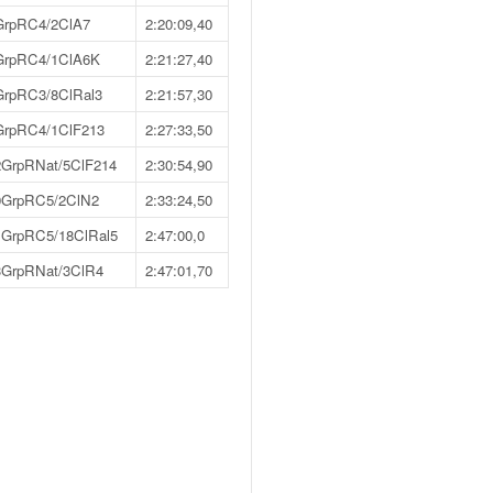
GrpRC4/2ClA7
2:20:09,40
GrpRC4/1ClA6K
2:21:27,40
GrpRC3/8ClRal3
2:21:57,30
GrpRC4/1ClF213
2:27:33,50
2GrpRNat/5ClF214
2:30:54,90
0GrpRC5/2ClN2
2:33:24,50
1GrpRC5/18ClRal5
2:47:00,0
3GrpRNat/3ClR4
2:47:01,70