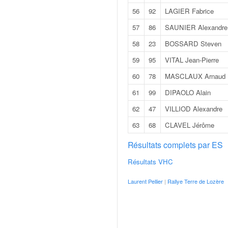
o
56
92
LAGIER Fabrice
u
57
86
SAUNIER Alexandre
p
e
58
23
BOSSARD Steven
d
e
59
95
VITAL Jean-Pierre
F
60
78
MASCLAUX Arnaud
r
a
61
99
DIPAOLO Alain
n
62
47
VILLIOD Alexandre
c
e
63
68
CLAVEL Jérôme
e
Résultats complets par ES
t
a
Résultats VHC
u
s
Laurent Pellier
|
Rallye Terre de Lozère
s
i
t
o