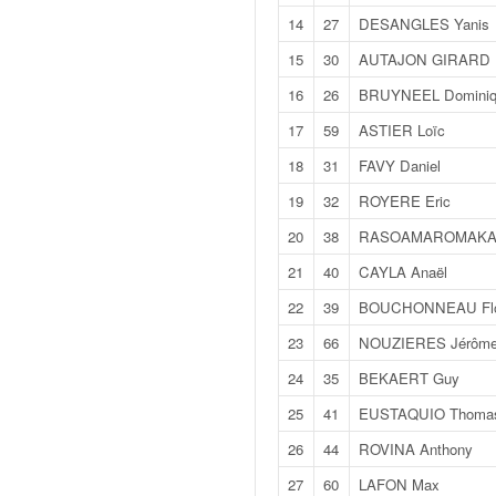
v
14
27
DESANGLES Yanis
i
15
30
AUTAJON GIRARD 
d
é
16
26
BRUYNEEL Dominiq
o
s
17
59
ASTIER Loïc
e
18
31
FAVY Daniel
t
p
19
32
ROYERE Eric
h
20
38
RASOAMAROMAKA 
o
t
21
40
CAYLA Anaël
o
22
39
BOUCHONNEAU Flo
s
p
23
66
NOUZIERES Jérôm
o
24
35
BEKAERT Guy
u
r
25
41
EUSTAQUIO Thoma
c
26
44
ROVINA Anthony
h
a
27
60
LAFON Max