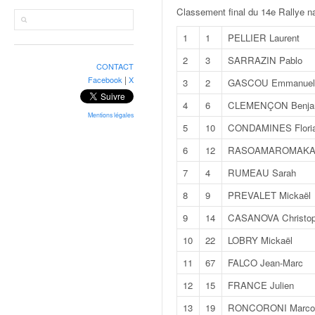
r
Classement final du 14e Rallye na
a
l
1
1
PELLIER Laurent
l
y
2
3
SARRAZIN Pablo
CONTACT
e
|
Facebook
X
3
2
GASCOU Emmanuel
:
N
4
6
CLEMENÇON Benja
e
Mentions légales
5
10
CONDAMINES Flori
w
s
6
12
RASOAMAROMAKA F
,
7
4
RUMEAU Sarah
r
é
8
9
PREVALET Mickaël
s
9
14
CASANOVA Christo
u
l
10
22
LOBRY Mickaël
t
11
67
FALCO Jean-Marc
a
t
12
15
FRANCE Julien
s
13
19
RONCORONI Marco
,