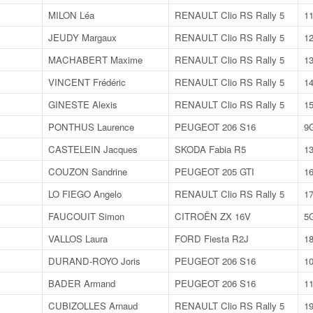
MILON Léa
RENAULT Clio RS Rally 5
1
s
JEUDY Margaux
RENAULT Clio RS Rally 5
1
MACHABERT Maxime
RENAULT Clio RS Rally 5
1
VINCENT Frédéric
RENAULT Clio RS Rally 5
1
GINESTE Alexis
RENAULT Clio RS Rally 5
1
PONTHUS Laurence
PEUGEOT 206 S16
9
CASTELEIN Jacques
SKODA Fabia R5
1
COUZON Sandrine
PEUGEOT 205 GTI
1
LO FIEGO Angelo
RENAULT Clio RS Rally 5
1
FAUCOUIT Simon
CITROËN ZX 16V
5
VALLOS Laura
FORD Fiesta R2J
1
DURAND-ROYO Joris
PEUGEOT 206 S16
1
BADER Armand
PEUGEOT 206 S16
1
CUBIZOLLES Arnaud
RENAULT Clio RS Rally 5
1