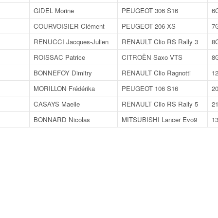
GIDEL Morine
PEUGEOT 306 S16
6
COURVOISIER Clément
PEUGEOT 206 XS
7
RENUCCI Jacques-Julien
RENAULT Clio RS Rally 3
8
ROISSAC Patrice
CITROËN Saxo VTS
8
BONNEFOY Dimitry
RENAULT Clio Ragnotti
1
MORILLON Frédérika
PEUGEOT 106 S16
2
CASAYS Maelle
RENAULT Clio RS Rally 5
2
BONNARD Nicolas
MITSUBISHI Lancer Evo9
1