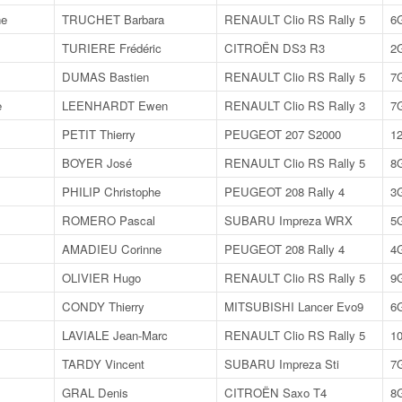
he
TRUCHET Barbara
RENAULT Clio RS Rally 5
6
TURIERE Frédéric
CITROËN DS3 R3
2
DUMAS Bastien
RENAULT Clio RS Rally 5
7
e
LEENHARDT Ewen
RENAULT Clio RS Rally 3
7
PETIT Thierry
PEUGEOT 207 S2000
1
BOYER José
RENAULT Clio RS Rally 5
8
PHILIP Christophe
PEUGEOT 208 Rally 4
3
ROMERO Pascal
SUBARU Impreza WRX
5
AMADIEU Corinne
PEUGEOT 208 Rally 4
4
OLIVIER Hugo
RENAULT Clio RS Rally 5
9
CONDY Thierry
MITSUBISHI Lancer Evo9
6
LAVIALE Jean-Marc
RENAULT Clio RS Rally 5
1
TARDY Vincent
SUBARU Impreza Sti
7
GRAL Denis
CITROËN Saxo T4
8