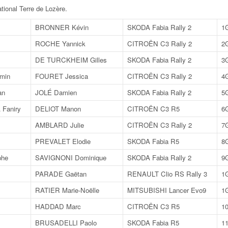
tional Terre de Lozère
.
BRONNER Kévin
SKODA Fabia Rally 2
1
ROCHE Yannick
CITROËN C3 Rally 2
2
DE TURCKHEIM Gilles
SKODA Fabia Rally 2
3
min
FOURET Jessica
CITROËN C3 Rally 2
4
an
JOLÉ Damien
SKODA Fabia Rally 2
5
aniry
DELIOT Manon
CITROËN C3 R5
6
AMBLARD Julie
CITROËN C3 Rally 2
7
PREVALET Elodie
SKODA Fabia R5
8
phe
SAVIGNONI Dominique
SKODA Fabia Rally 2
9
PARADE Gaëtan
RENAULT Clio RS Rally 3
1
RATIER Marie-Noëlle
MITSUBISHI Lancer Evo9
1
HADDAD Marc
CITROËN C3 R5
1
BRUSADELLI Paolo
SKODA Fabia R5
1