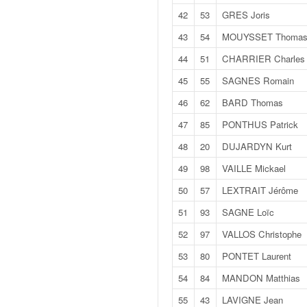
C
,
42
53
GRES Joris
d
43
54
MOUYSSET Thoma
u
c
44
51
CHARRIER Charles
h
45
55
SAGNES Romain
a
m
46
62
BARD Thomas
p
47
85
PONTHUS Patrick
i
o
48
20
DUJARDYN Kurt
n
49
98
VAILLE Mickael
n
a
50
57
LEXTRAIT Jérôme
t
51
93
SAGNE Loïc
e
t
52
97
VALLOS Christophe
d
53
80
PONTET Laurent
e
l
54
84
MANDON Matthias
a
55
43
LAVIGNE Jean
c