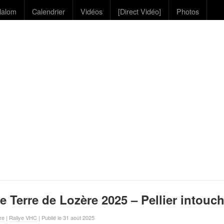
lalom
Calendrier
Vidéos
[Direct Vidéo]
Photos
 Terre de Lozère 2025 – Pellier intouc
re
|
Rallye VHC
| Publié le 31 août 2025