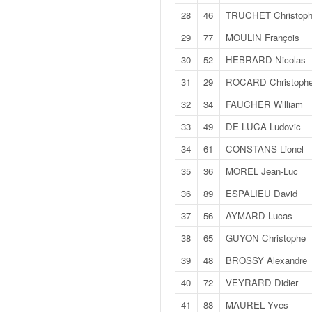
q
28
46
TRUCHET Christop
u
e
29
77
MOULIN François
r
30
52
HEBRARD Nicolas
a
l
31
29
ROCARD Christoph
l
32
34
FAUCHER William
y
e
33
49
DE LUCA Ludovic
d
34
61
CONSTANS Lionel
u
W
35
36
MOREL Jean-Luc
R
36
89
ESPALIEU David
C
,
37
56
AYMARD Lucas
d
e
38
65
GUYON Christophe
l
39
48
BROSSY Alexandre
'
E
40
72
VEYRARD Didier
R
41
88
MAUREL Yves