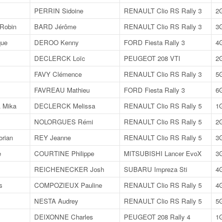
PERRIN Sidoine
RENAULT Clio RS Rally 3
2
Robin
BARD Jérôme
RENAULT Clio RS Rally 3
3
ue
DEROO Kenny
FORD Fiesta Rally 3
4
DECLERCK Loïc
PEUGEOT 208 VTI
2
FAVY Clémence
RENAULT Clio RS Rally 3
5
FAVREAU Mathieu
FORD Fiesta Rally 3
6
Mika
DECLERCK Melissa
RENAULT Clio RS Rally 5
1
NOLORGUES Rémi
RENAULT Clio RS Rally 5
2
rian
REY Jeanne
RENAULT Clio RS Rally 5
3
e
COURTINE Philippe
MITSUBISHI Lancer EvoX
3
REICHENECKER Josh
SUBARU Impreza Sti
4
s
COMPOZIEUX Pauline
RENAULT Clio RS Rally 5
4
NESTA Audrey
RENAULT Clio RS Rally 5
5
DEIXONNE Charles
PEUGEOT 208 Rally 4
1