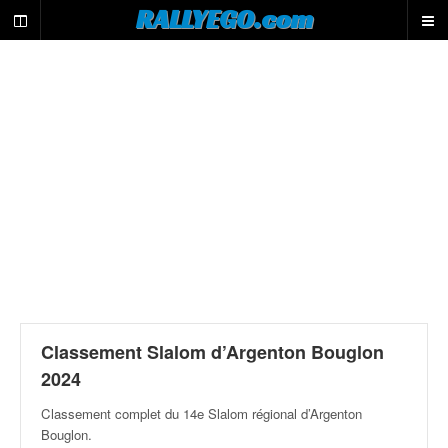
L
RALLYEGO.com
e
m
o
t
e
u
r
d
e
r
e
c
h
e
r
c
Classement Slalom d’Argenton Bouglon
h
2024
e
d
Classement complet du 14e Slalom régional d’Argenton
u
Bouglon
.