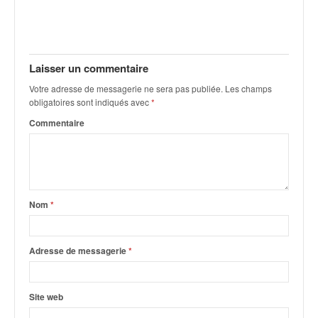
v
i
d
é
Laisser un commentaire
o
s
Votre adresse de messagerie ne sera pas publiée.
Les champs
e
obligatoires sont indiqués avec
*
t
Commentaire
p
h
o
t
o
s
Nom
*
p
o
u
Adresse de messagerie
*
r
c
h
Site web
a