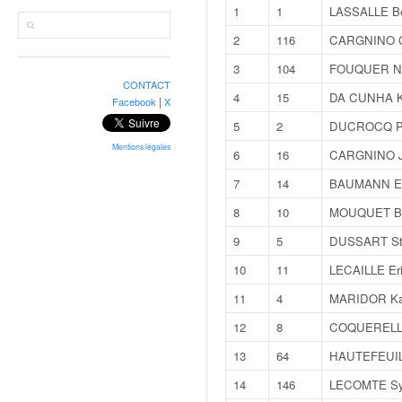
r
1
1
LASSALLE Be
a
l
2
116
CARGNINO C
l
3
104
FOUQUER Ni
y
CONTACT
e
4
15
DA CUNHA K
|
Facebook
X
:
5
2
DUCROCQ Ph
N
e
Mentions légales
6
16
CARGNINO Je
w
7
14
BAUMANN Er
s
,
8
10
MOUQUET Be
r
9
5
DUSSART St
é
s
10
11
LECAILLE Er
u
11
4
MARIDOR Ka
l
t
12
8
COQUERELLE
a
13
64
HAUTEFEUIL
t
s
14
146
LECOMTE Sy
,