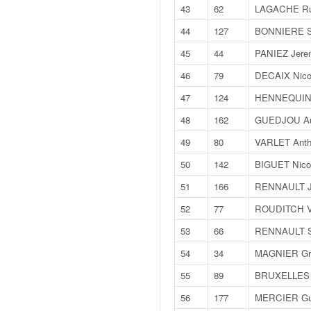
C
43
62
LAGACHE R
,
d
44
127
BONNIERE S
u
45
44
PANIEZ Jere
c
h
46
79
DECAIX Nico
a
47
124
HENNEQUIN 
m
p
48
162
GUEDJOU Aur
i
49
80
VARLET Anth
o
n
50
142
BIGUET Nico
n
51
166
RENNAULT J
a
t
52
77
ROUDITCH Va
e
53
66
RENNAULT S
t
d
54
34
MAGNIER Gr
e
55
89
BRUXELLES 
l
a
56
177
MERCIER Gui
c