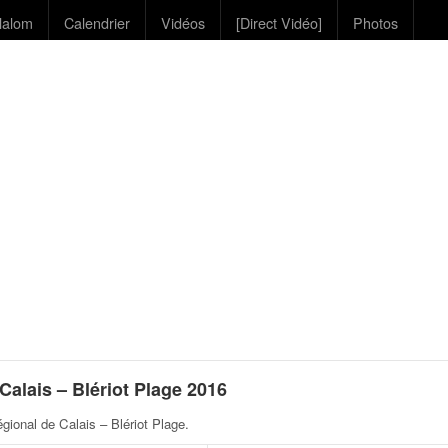
lalom
Calendrier
Vidéos
[Direct Vidéo]
Photos
alais – Blériot Plage 2016
gional de Calais – Blériot Plage
.