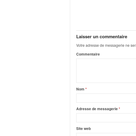
u
t
e
l
'
a
Laisser un commentaire
c
Votre adresse de messagerie ne ser
t
u
Commentaire
a
l
i
t
é
Nom
*
d
e
l
Adresse de messagerie
*
a
c
o
Site web
u