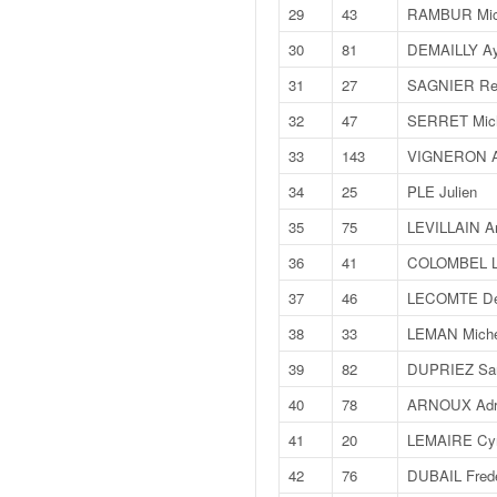
q
29
43
RAMBUR Mic
u
30
81
DEMAILLY Ay
e
r
31
27
SAGNIER Re
a
32
47
SERRET Mic
l
l
33
143
VIGNERON A
y
34
25
PLE Julien
e
d
35
75
LEVILLAIN A
u
W
36
41
COLOMBEL L
R
37
46
LECOMTE De
C
,
38
33
LEMAN Miche
d
39
82
DUPRIEZ Sa
e
l
40
78
ARNOUX Adr
'
41
20
LEMAIRE Cyri
E
R
42
76
DUBAIL Frede