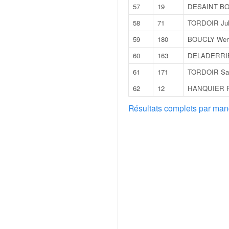
o
57
19
DESAINT BOU
u
58
71
TORDOIR Jul
p
e
59
180
BOUCLY Wen
d
60
163
DELADERRIE
e
F
61
171
TORDOIR Sab
r
62
12
HANQUIER Fr
a
n
Résultats complets par ma
c
e
e
t
a
u
s
s
i
t
o