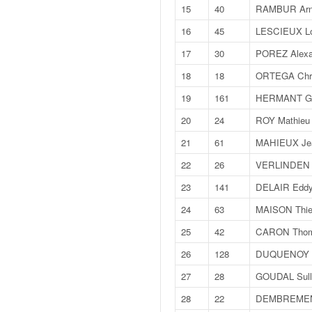
v
15
40
RAMBUR Arn
i
16
45
LESCIEUX L
d
é
17
30
POREZ Alexa
o
18
18
ORTEGA Chri
s
e
19
161
HERMANT Gi
t
20
24
ROY Mathieu
p
h
21
61
MAHIEUX Jea
o
22
26
VERLINDEN 
t
o
23
141
DELAIR Edd
s
24
63
MAISON Thie
p
o
25
42
CARON Tho
u
26
128
DUQUENOY 
r
c
27
28
GOUDAL Sull
h
28
22
DEMBREMENT
a