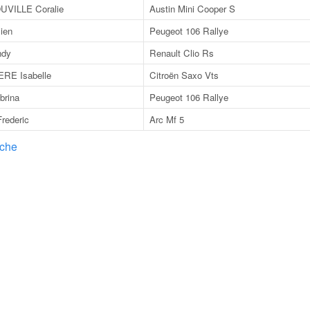
VILLE Coralie
Austin Mini Cooper S
ien
Peugeot 106 Rallye
dy
Renault Clio Rs
RE Isabelle
Citroën Saxo Vts
rina
Peugeot 106 Rallye
ederic
Arc Mf 5
nche