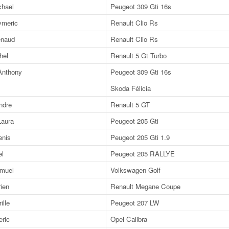
hael
Peugeot 309 Gti 16s
meric
Renault Clio Rs
naud
Renault Clio Rs
hel
Renault 5 Gt Turbo
nthony
Peugeot 309 Gti 16s
Skoda Félicia
ndre
Renault 5 GT
aura
Peugeot 205 Gti
nis
Peugeot 205 Gti 1.9
l
Peugeot 205 RALLYE
muel
Volkswagen Golf
ien
Renault Megane Coupe
lle
Peugeot 207 LW
ric
Opel Calibra