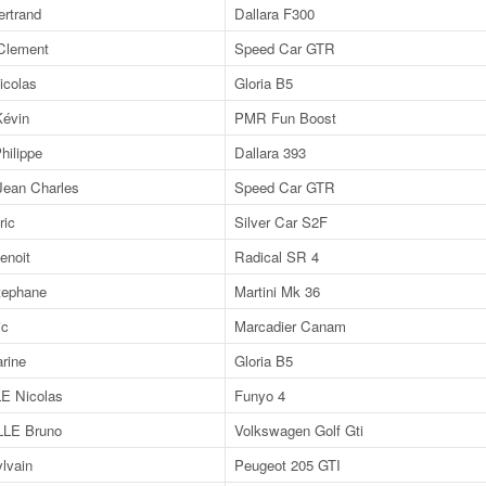
rtrand
Dallara F300
lement
Speed Car GTR
colas
Gloria B5
évin
PMR Fun Boost
ilippe
Dallara 393
an Charles
Speed Car GTR
ic
Silver Car S2F
noit
Radical SR 4
ephane
Martini Mk 36
ic
Marcadier Canam
rine
Gloria B5
 Nicolas
Funyo 4
LE Bruno
Volkswagen Golf Gti
lvain
Peugeot 205 GTI