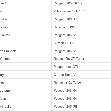
aud
Peugeot 205 Gti 1.9
oïc
Volkswagen Golf Gti 16S
ndre
Peugeot 106 S 16
stian
Caterham R300
llaume
Peugeot 106 S16
Citroën C2 Gt
n Francois
Peugeot 106 S16
Clement
Renault R5 GT Turbo
y
Peugeot 205 GTI
rry
Citroën Saxo Vts
mas
Renault 5 Gt Turbo
Jerome
Peugeot 206 Rc
ivan
Peugeot 206 Rc
 Julien
Peugeot 205 Gti