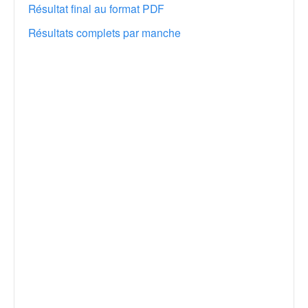
r
Résultat final au format PDF
a
l
Résultats complets par manche
l
y
e
:
N
e
w
s
,
r
é
s
u
l
t
a
t
s
,