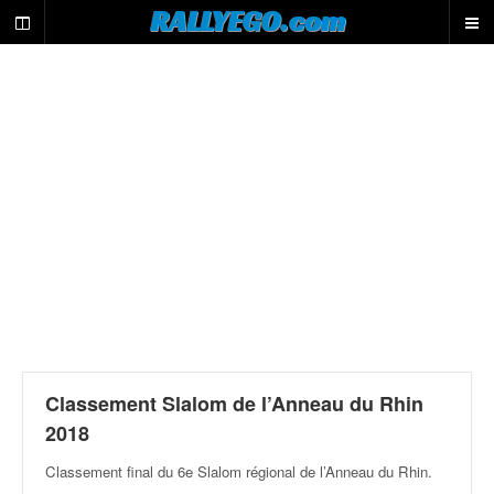
L
RALLYEGO.com
e
m
o
t
e
u
r
d
e
r
e
c
h
e
r
c
h
Classement Slalom de l’Anneau du Rhin
e
2018
d
u
Classement final du 6e Slalom régional de l’Anneau du Rhin
.