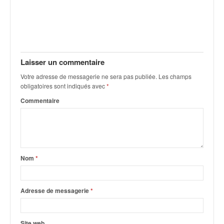
v
i
d
é
o
s
Laisser un commentaire
e
Votre adresse de messagerie ne sera pas publiée.
Les champs
t
obligatoires sont indiqués avec
*
p
h
Commentaire
o
t
o
s
p
Nom
*
o
u
r
Adresse de messagerie
*
c
h
a
Site web