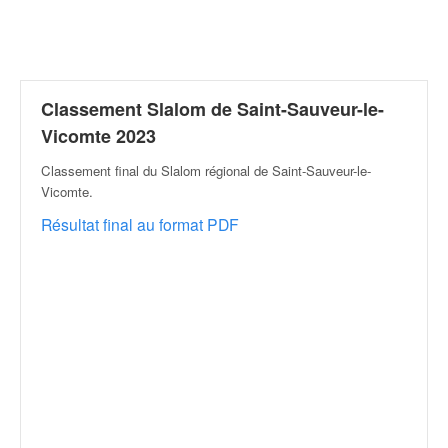
r
a
l
l
y
e
Classement Slalom de Saint-Sauveur-le-
:
Vicomte 2023
N
e
Classement final du Slalom régional de Saint-Sauveur-le-
w
Vicomte
.
s
Résultat final au format PDF
,
r
é
s
u
l
t
a
t
s
,