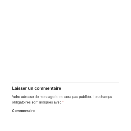
v
i
d
é
o
s
e
t
p
h
o
t
o
s
Laisser un commentaire
p
o
Votre adresse de messagerie ne sera pas publiée.
Les champs
u
obligatoires sont indiqués avec
*
r
Commentaire
c
h
a