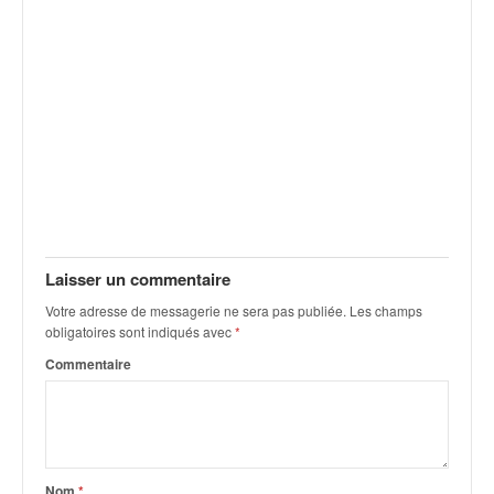
v
i
d
é
o
s
e
t
p
h
o
t
Laisser un commentaire
o
Votre adresse de messagerie ne sera pas publiée.
Les champs
s
obligatoires sont indiqués avec
*
p
o
Commentaire
u
r
c
h
a
Nom
*