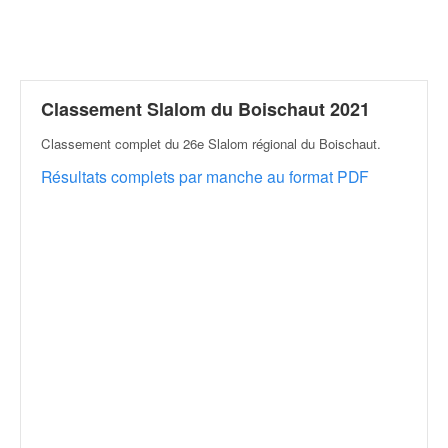
r
a
l
l
y
e
Classement Slalom du Boischaut 2021
:
Classement complet du 26e Slalom régional du Boischaut
.
N
e
Résultats complets par manche au format PDF
w
s
,
r
é
s
u
l
t
a
t
s
,