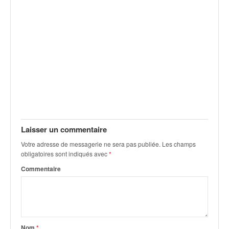
v
i
d
é
o
s
e
t
p
h
o
t
Laisser un commentaire
o
Votre adresse de messagerie ne sera pas publiée.
Les champs
s
obligatoires sont indiqués avec
*
p
o
Commentaire
u
r
c
h
a
Nom
*