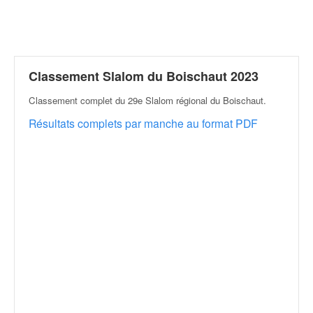
r
a
l
l
y
e
Classement Slalom du Boischaut 2023
:
Classement complet du 29e Slalom régional du Boischaut
.
N
e
Résultats complets par manche au format PDF
w
s
,
r
é
s
u
l
t
a
t
s
,