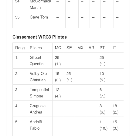
54.
McCormack
–
–
–
–
–
–
–
Martin
55.
Cave Tom
–
–
–
–
–
–
–
Classement WRC3 Pilotes
Rang
Pilotes
MC
SE
MX
AR
PT
IT
PL
1.
Gilbert
25
–
–
–
25
–
Quentin
(1.)
(1.)
(11.)
2.
Veiby Ole
15
25
–
–
10
–
–
Christian
(3.)
(1.)
(5.)
3.
Tempestini
12
–
–
–
6
–
25
Simone
(4.)
(7.)
(1.)
4.
Crugnola
–
–
–
–
8
18
1
Andrea
(6.)
(2.)
(10.)
5.
Andolfi
–
–
–
–
1
15
10
Fabio
(10.)
(3.)
(5.)