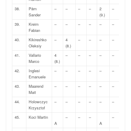
38.
Pärn
–
–
–
–
2
–
2
Sander
(9.)
(9.)
39.
Kreim
–
–
–
–
–
–
–
Fabian
40.
Kikireshko
–
4
–
–
–
–
–
Oleksiy
(8.)
41.
Vallario
4
–
–
–
–
–
–
Marco
(8.)
42.
Inglesi
–
–
–
–
–
–
–
Emanuele
43.
Maarend
–
–
–
–
–
–
–
Mait
44.
Holowczyc
–
–
–
–
–
–
1
Krzysztof
(10.
45.
Koci Martin
–
–
–
–
A
A
(19.