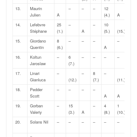
13.
Maurin
–
–
–
12
4
Julien
A
(4.)
A
(8.)
14.
Lefebvre
25
–
–
10
Stéphane
(1.)
A
(5.)
(15.)
A
15.
Giordano
8
–
–
–
–
–
Quentin
(6.)
A
16.
Koltun
–
6
–
–
–
–
Jaroslaw
(7.)
(11.
17.
Linari
–
–
8
–
–
Gianluca
(12.)
(7.)
(11.)
18.
Pedder
–
–
–
–
Scott
A
A
(12.
19.
Gorban
–
15
–
4
1
Valeriy
(3.)
A
(8.)
(10.)
A
20.
Solans Nil
–
–
–
–
–
–
–