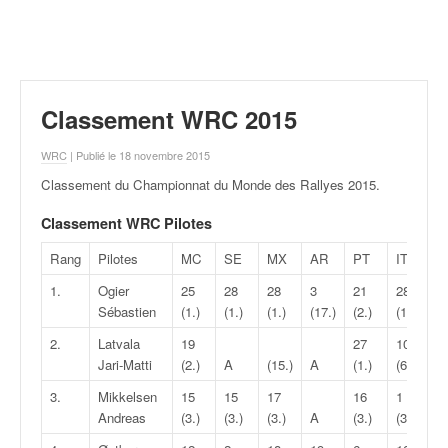
r
a
l
l
y
e
Classement WRC 2015
:
N
WRC
| Publié le 18 novembre 2015
e
Classement du Championnat du Monde des Rallyes 2015
.
w
s
Classement WRC Pilotes
,
r
Rang
Pilotes
MC
SE
MX
AR
PT
IT
P
é
1.
Ogier
25
28
28
3
21
28
2
s
Sébastien
(1.)
(1.)
(1.)
(17.)
(2.)
(1.)
(
u
l
2.
Latvala
19
27
10
1
t
Jari-Matti
(2.)
A
(15.)
A
(1.)
(6.)
(
a
3.
Mikkelsen
15
15
17
16
1
1
t
Andreas
(3.)
(3.)
(3.)
A
(3.)
(36.)
(
s
,