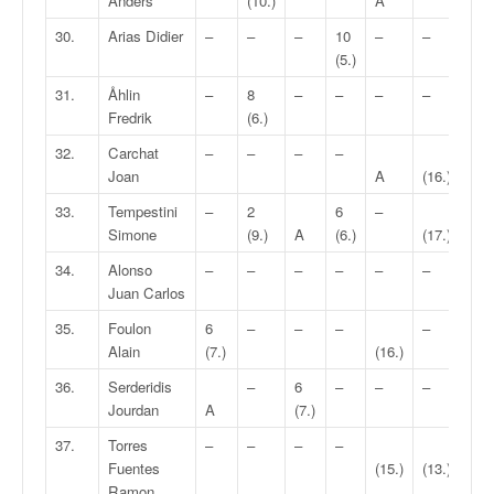
Anders
(10.)
A
30.
Arias Didier
–
–
–
10
–
–
–
(5.)
31.
Åhlin
–
8
–
–
–
–
–
Fredrik
(6.)
32.
Carchat
–
–
–
–
Joan
A
(16.)
(13.
33.
Tempestini
–
2
6
–
–
Simone
(9.)
A
(6.)
(17.)
34.
Alonso
–
–
–
–
–
–
–
Juan Carlos
35.
Foulon
6
–
–
–
–
Alain
(7.)
(16.)
(18.
36.
Serderidis
–
6
–
–
–
Jourdan
A
(7.)
(16.
37.
Torres
–
–
–
–
Fuentes
(15.)
(13.)
(14.
Ramon