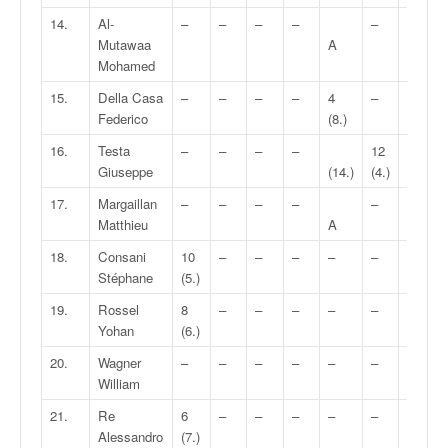
14.
Al-
–
–
–
–
–
2
Mutawaa
A
(9.)
Mohamed
15.
Della Casa
–
–
–
–
4
–
4
Federico
(8.)
(8.)
16.
Testa
–
–
–
–
12
–
Giuseppe
(14.)
(4.)
17.
Margaillan
–
–
–
–
–
12
Matthieu
A
(4.)
18.
Consani
10
–
–
–
–
–
–
Stéphane
(5.)
19.
Rossel
8
–
–
–
–
–
–
Yohan
(6.)
20.
Wagner
–
–
–
–
–
–
–
William
21.
Re
6
–
–
–
–
–
–
Alessandro
(7.)