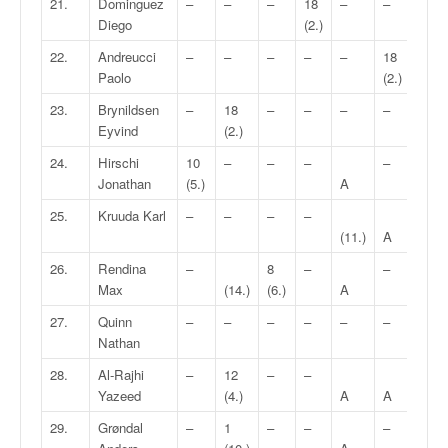
21.
Dominguez
–
–
–
18
–
–
–
Diego
(2.)
22.
Andreucci
–
–
–
–
–
18
–
Paolo
(2.)
23.
Brynildsen
–
18
–
–
–
–
–
Eyvind
(2.)
24.
Hirschi
10
–
–
–
–
Jonathan
(5.)
A
A
25.
Kruuda Karl
–
–
–
–
15
(11.)
A
(3.)
26.
Rendina
–
8
–
–
Max
(14.)
(6.)
A
(15.
27.
Quinn
–
–
–
–
–
–
–
Nathan
28.
Al-Rajhi
–
12
–
–
–
Yazeed
(4.)
A
A
29.
Grøndal
–
1
–
–
–
–