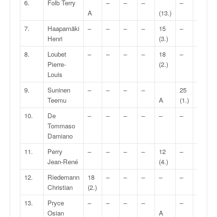
6.
Folb Terry
–
–
–
–
8
A
(13.)
(6.)
7.
Haapamäki
–
–
–
–
15
–
15
Henri
(3.)
(3.)
8.
Loubet
–
–
–
–
18
–
Pierre-
(2.)
A
Louis
9.
Suninen
–
–
–
–
25
–
Teemu
A
(1.)
10.
De
–
–
–
–
–
–
6
Tommaso
(7.)
Damiano
11.
Perry
–
–
–
–
12
–
Jean-René
(4.)
A
12.
Riedemann
18
–
–
–
–
–
–
Christian
(2.)
13.
Pryce
–
–
–
–
–
18
Osian
A
(2.)