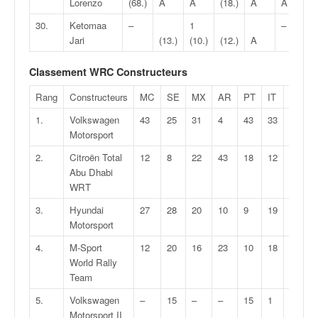
Lorenzo
(68.)
A
A
(18.)
A
A
(
o
u
30.
Ketomaa
–
1
–
p
Jari
(13.)
(10.)
(12.)
A
(
e
d
Classement WRC Constructeurs
e
Rang
Constructeurs
MC
SE
MX
AR
PT
IT
PL
F
F
r
1.
Volkswagen
43
25
31
4
43
33
35
4
a
Motorsport
n
2.
Citroën Total
12
8
22
43
18
12
10
1
c
Abu Dhabi
e
WRT
e
t
3.
Hyundai
27
28
20
10
9
19
10
1
a
Motorsport
u
s
4.
M-Sport
12
20
16
23
10
18
15
1
s
World Rally
i
Team
t
5.
Volkswagen
–
15
–
–
15
1
18
–
o
Motorsport II