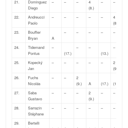
C
21.
Dominguez
–
–
–
4
–
–
–
,
Diego
(8.)
d
22.
Andreucci
–
–
–
–
–
4
–
u
Paolo
(8.)
c
h
23.
Bouffier
–
–
–
–
–
–
a
Bryan
A
m
24.
Tidemand
–
–
–
–
p
Pontus
(17.)
(13.)
(
i
o
25.
Kopecký
–
–
–
–
–
2
–
n
Jan
(9.)
n
a
26.
Fuchs
–
–
2
t
Nicolás
(9.)
A
(17.)
(15.)
(
e
27.
Saba
–
–
–
2
–
–
–
t
Gustavo
(9.)
d
e
28.
Sarrazin
–
–
–
–
–
–
–
l
Stéphane
a
29.
Bertelli
c