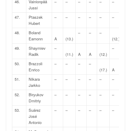
46.
Vainionpää
–
–
–
–
–
–
–
Jussi
47.
Ptaszek
–
–
–
–
–
–
Hubert
(20.
48.
Boland
–
–
–
–
Eamonn
A
(13.)
(12.)
49.
Shaymiev
–
–
–
Radik
(11.)
A
A
(12.)
50.
Brazzoli
–
–
–
–
–
Enrico
(17.)
A
51.
Nikara
–
–
–
–
–
–
–
Jarkko
52.
Biryukov
–
–
–
–
–
–
–
Dmitriy
53.
Suárez
–
–
–
–
–
–
–
José
Antonio