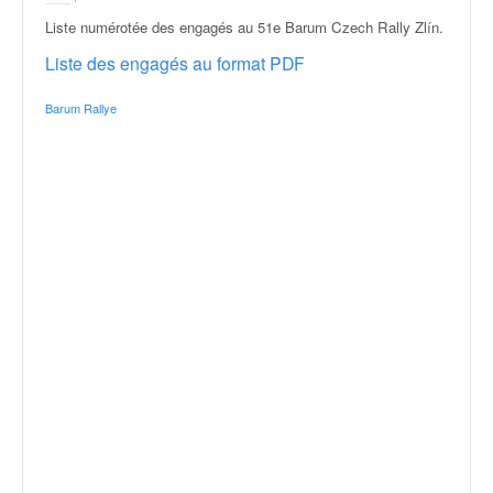
r
a
Liste numérotée des engagés au 51e Barum Czech Rally Zlín
.
l
Liste des engagés au format PDF
l
y
Barum Rallye
e
:
N
e
w
s
,
r
é
s
u
l
t
a
t
s
,