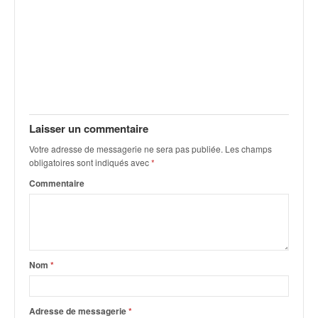
v
i
d
é
o
s
e
t
Laisser un commentaire
p
h
Votre adresse de messagerie ne sera pas publiée.
Les champs
o
obligatoires sont indiqués avec
*
t
Commentaire
o
s
p
o
u
r
Nom
*
c
h
a
Adresse de messagerie
*