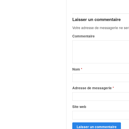
q
u
e
Laisser un commentaire
r
a
Votre adresse de messagerie ne ser
l
Commentaire
l
y
e
d
u
W
Nom
*
R
C
,
Adresse de messagerie
*
d
e
l
Site web
'
E
R