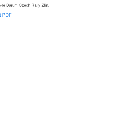
54e Barum Czech Rally Zlín
.
at PDF