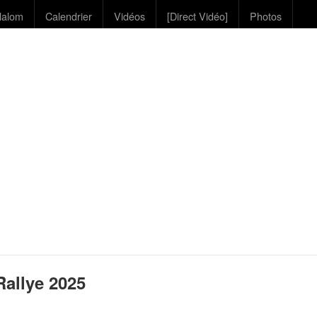
lalom
Calendrier
Vidéos
[Direct Vidéo]
Photos
allye 2025