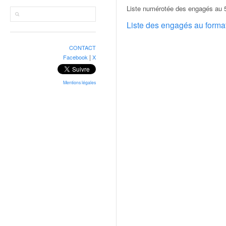
r
Liste numérotée des engagés au 
a
l
Liste des engagés au form
l
y
CONTACT
e
|
Facebook
X
:
N
e
Mentions légales
w
s
,
r
é
s
u
l
t
a
t
s
,