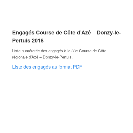
r
a
l
l
y
e
Engagés Course de Côte d’Azé – Donzy-le-
:
Pertuis 2018
N
e
Liste numérotée des engagés à la 33e Course de Côte
w
régionale d’Azé – Donzy-le-Pertuis
.
s
Liste des engagés au format PDF
,
r
é
s
u
l
t
a
t
s
,