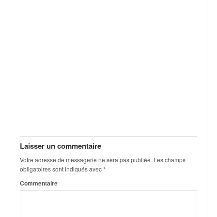
v
i
d
é
o
s
e
t
p
h
o
t
o
s
Laisser un commentaire
p
o
Votre adresse de messagerie ne sera pas publiée.
Les champs
u
obligatoires sont indiqués avec
*
r
Commentaire
c
h
a