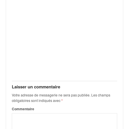
v
i
d
é
o
s
e
t
p
h
o
t
o
s
Laisser un commentaire
p
o
Votre adresse de messagerie ne sera pas publiée.
Les champs
u
obligatoires sont indiqués avec
*
r
Commentaire
c
h
a