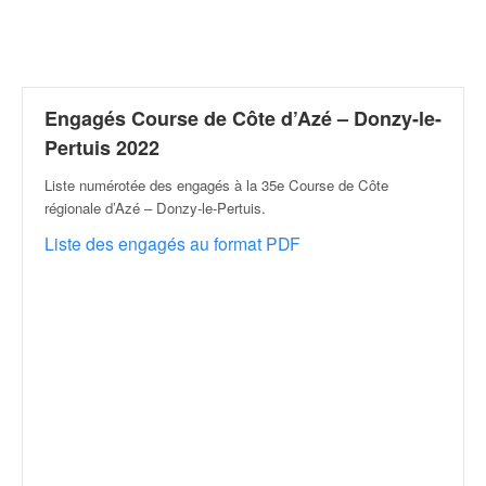
r
a
l
l
y
e
Engagés Course de Côte d’Azé – Donzy-le-
:
Pertuis 2022
N
e
Liste numérotée des engagés à la 35e Course de Côte
w
régionale d’Azé – Donzy-le-Pertuis
.
s
Liste des engagés au format PDF
,
r
é
s
u
l
t
a
t
s
,