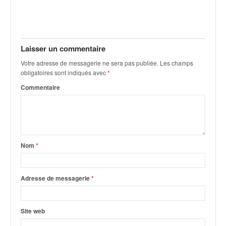
v
i
d
é
Laisser un commentaire
o
s
Votre adresse de messagerie ne sera pas publiée.
Les champs
e
obligatoires sont indiqués avec
*
t
Commentaire
p
h
o
t
o
s
Nom
*
p
o
u
Adresse de messagerie
*
r
c
h
Site web
a