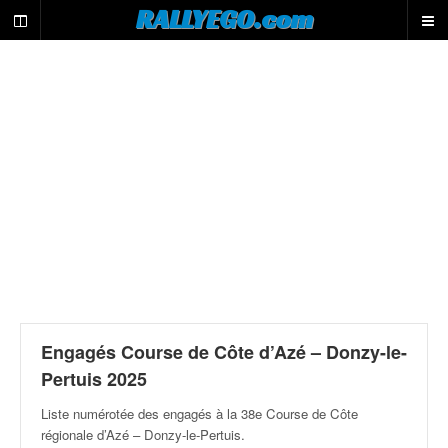
L
RALLYEGO.com
e
m
o
t
e
u
r
d
e
r
e
c
h
e
r
c
Engagés Course de Côte d’Azé – Donzy-le-
h
Pertuis 2025
e
d
Liste numérotée des engagés à la 38e Course de Côte
u
régionale d’Azé – Donzy-le-Pertuis
.