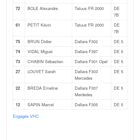
72
BOLE Alexandre
Tatuus FR 2000
DE
7B
61
PETIT Kévin
Tatuus FR 2000
DE
7B
75
BRUN Didier
Dallara F302
DE 5
74
VIDAL Miguel
Dallara F397
DE 5
73
CHABIN Sébastien
Dallara F301 Opel
DE 5
27
LOUVET Sarah
Dallara F303
DE 5
Mercedes
22
BREDA Emeline
Dallara F307
DE 5
Merdedes
12
SAPIN Marcel
Dallara F305
DE 5
Engagés VHC