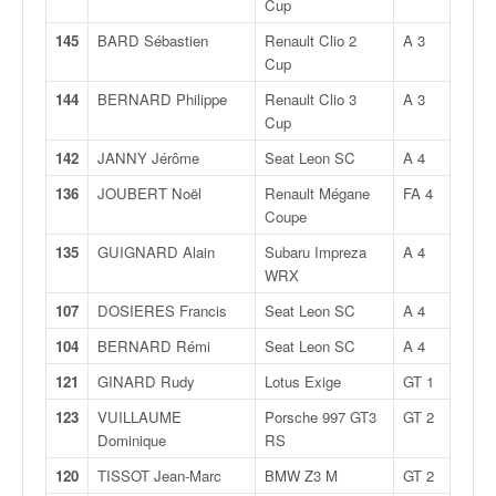
C
Cup
,
145
BARD Sébastien
Renault Clio 2
A 3
d
Cup
u
c
144
BERNARD Philippe
Renault Clio 3
A 3
h
Cup
a
142
JANNY Jérôme
Seat Leon SC
A 4
m
p
136
JOUBERT Noël
Renault Mégane
FA 4
i
Coupe
o
135
GUIGNARD Alain
Subaru Impreza
A 4
n
WRX
n
a
107
DOSIERES Francis
Seat Leon SC
A 4
t
104
BERNARD Rémi
Seat Leon SC
A 4
e
t
121
GINARD Rudy
Lotus Exige
GT 1
d
e
123
VUILLAUME
Porsche 997 GT3
GT 2
l
Dominique
RS
a
120
TISSOT Jean-Marc
BMW Z3 M
GT 2
c