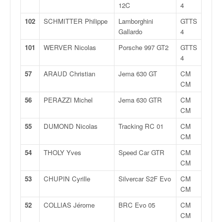
u
12C
4
t
102
SCHMITTER Philippe
Lamborghini
GTTS
e
Gallardo
4
l
'
101
WERVER Nicolas
Porsche 997 GT2
GTTS
a
4
c
57
ARAUD Christian
Jema 630 GT
CM
t
CM
u
a
56
PERAZZI Michel
Jema 630 GTR
CM
l
CM
i
55
DUMOND Nicolas
Tracking RC 01
CM
t
CM
é
d
54
THOLY Yves
Speed Car GTR
CM
e
CM
l
53
CHUPIN Cyrille
Silvercar S2F Evo
CM
a
CM
c
o
52
COLLIAS Jérome
BRC Evo 05
CM
u
CM