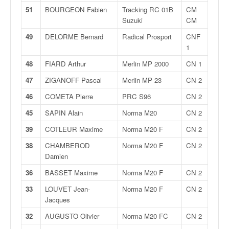
r
51
BOURGEON Fabien
Tracking RC 01B
CM
s
Suzuki
CM
e
d
49
DELORME Bernard
Radical Prosport
CNF
e
1
c
ô
48
FIARD Arthur
Merlin MP 2000
CN 1
t
47
ZIGANOFF Pascal
Merlin MP 23
CN 2
e
e
46
COMETA Pierre
PRC S96
CN 2
t
45
SAPIN Alain
Norma M20
CN 2
d
u
39
COTLEUR Maxime
Norma M20 F
CN 2
s
38
CHAMBEROD
Norma M20 F
CN 2
l
Damien
a
l
36
BASSET Maxime
Norma M20 F
CN 2
o
33
LOUVET Jean-
Norma M20 F
CN 2
m
Jacques
32
AUGUSTO Olivier
Norma M20 FC
CN 2