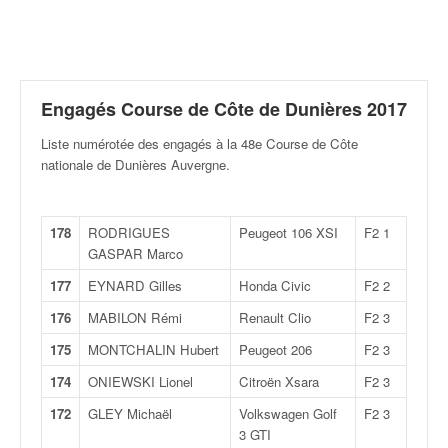
r
a
l
l
y
e
Engagés Course de Côte de Dunières 2017
:
Liste numérotée des engagés à la 48e Course de Côte
N
nationale de Dunières Auvergne
.
e
w
s
,
178
RODRIGUES
Peugeot 106 XSI
F2 1
r
GASPAR Marco
é
177
EYNARD Gilles
Honda Civic
F2 2
s
u
176
MABILON Rémi
Renault Clio
F2 3
l
175
MONTCHALIN Hubert
Peugeot 206
F2 3
t
a
174
ONIEWSKI Lionel
Citroën Xsara
F2 3
t
172
GLEY Michaël
Volkswagen Golf
F2 3
s
3 GTI
,