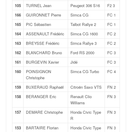
v
105
TURNEL Jean
Peugeot 306 S16
F2 3
i
166
GUIRONNET Pierre
Simca CG
FC 1
d
é
165
PIC Sébastien
Talbot Rallye 2
FC 1
o
164
ASSENAULT Frédéric
Simca CG 1600
FC 2
s
e
163
BREYSSE Frédéric
Simca Rallye 3
FC 2
t
162
BLANCHARD Bruno
Ford RS 2000
FC 3
p
h
161
BURGEVIN Xavier
Jidé
FC 3
o
160
POINSIGNON
Simca CG Turbo
FC 4
t
Christophe
o
s
159
BUXERAUD Raphaël
Citroën Saxo VTS
FN 2
p
o
158
BERANGER Eric
Renault Clio
FN 3
u
Williams
r
157
DEMARE Christophe
Honda Civic Type
FN 3
c
R
h
a
153
BARTAIRE Florian
Honda Civic Type
FN 3