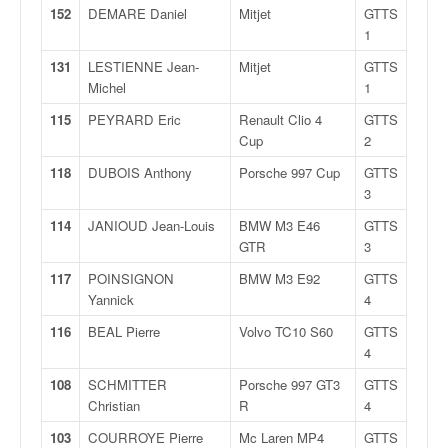
o
152
DEMARE Daniel
Mitjet
GTTS
u
1
p
131
LESTIENNE Jean-
Mitjet
GTTS
e
Michel
1
d
e
115
PEYRARD Eric
Renault Clio 4
GTTS
F
Cup
2
r
118
DUBOIS Anthony
Porsche 997 Cup
GTTS
a
3
n
c
114
JANIOUD Jean-Louis
BMW M3 E46
GTTS
e
GTR
3
e
117
POINSIGNON
BMW M3 E92
GTTS
t
Yannick
4
a
u
116
BEAL Pierre
Volvo TC10 S60
GTTS
s
4
s
108
SCHMITTER
Porsche 997 GT3
GTTS
i
Christian
R
4
t
o
103
COURROYE Pierre
Mc Laren MP4
GTTS