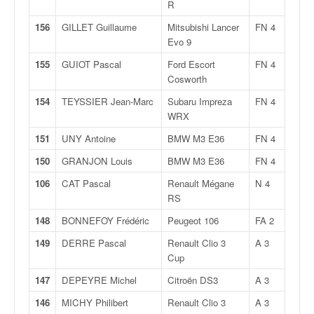
q
R
u
156
GILLET Guillaume
Mitsubishi Lancer
FN 4
e
Evo 9
r
a
155
GUIOT Pascal
Ford Escort
FN 4
l
Cosworth
l
154
TEYSSIER Jean-Marc
Subaru Impreza
FN 4
y
WRX
e
d
151
UNY Antoine
BMW M3 E36
FN 4
u
150
GRANJON Louis
BMW M3 E36
FN 4
W
R
106
CAT Pascal
Renault Mégane
N 4
C
RS
,
148
BONNEFOY Frédéric
Peugeot 106
FA 2
d
e
149
DERRE Pascal
Renault Clio 3
A 3
l
Cup
'
147
DEPEYRE Michel
Citroën DS3
A 3
E
R
146
MICHY Philibert
Renault Clio 3
A 3