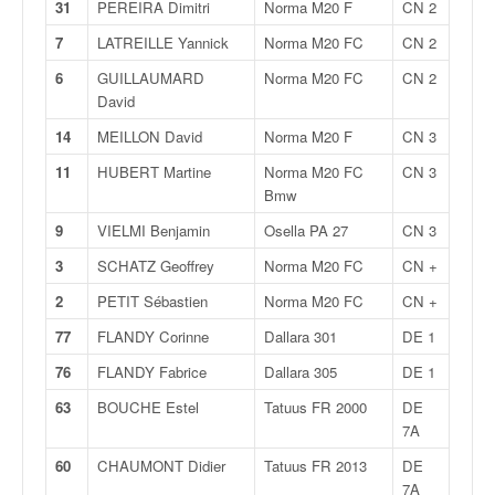
31
PEREIRA Dimitri
Norma M20 F
CN 2
7
LATREILLE Yannick
Norma M20 FC
CN 2
6
GUILLAUMARD
Norma M20 FC
CN 2
David
14
MEILLON David
Norma M20 F
CN 3
11
HUBERT Martine
Norma M20 FC
CN 3
Bmw
9
VIELMI Benjamin
Osella PA 27
CN 3
3
SCHATZ Geoffrey
Norma M20 FC
CN +
2
PETIT Sébastien
Norma M20 FC
CN +
77
FLANDY Corinne
Dallara 301
DE 1
76
FLANDY Fabrice
Dallara 305
DE 1
63
BOUCHE Estel
Tatuus FR 2000
DE
7A
60
CHAUMONT Didier
Tatuus FR 2013
DE
7A