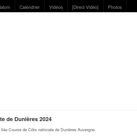
lalom
Calendrier
Vidéos
[Direct Vidéo]
Photos
te de Dunières 2024
a 54e Course de Côte nationale de Dunières Auvergne
.