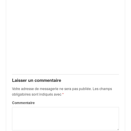
v
i
d
é
o
s
e
t
p
h
o
t
o
Laisser un commentaire
s
Votre adresse de messagerie ne sera pas publiée.
Les champs
p
obligatoires sont indiqués avec
*
o
u
Commentaire
r
c
h
a