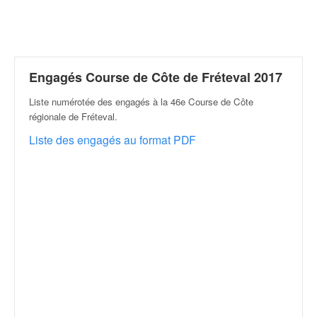
r
a
l
l
y
e
Engagés Course de Côte de Fréteval 2017
:
Liste numérotée des engagés à la 46e Course de Côte
N
régionale de Fréteval
.
e
w
Liste des engagés au format PDF
s
,
r
é
s
u
l
t
a
t
s
,