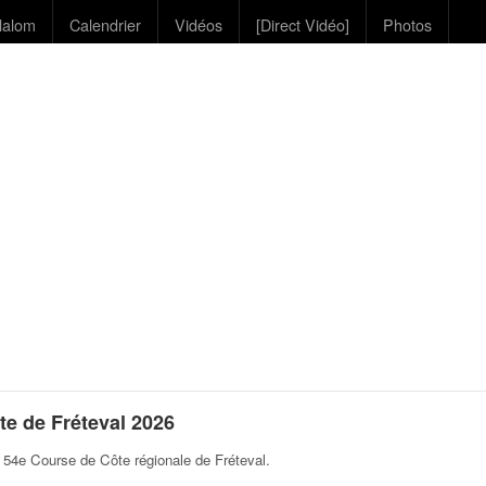
lalom
Calendrier
Vidéos
[Direct Vidéo]
Photos
e de Fréteval 2026
 54e Course de Côte régionale de Fréteval
.