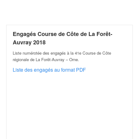
r
a
l
l
y
e
Engagés Course de Côte de La Forêt-
:
Auvray 2018
N
e
Liste numérotée des engagés à la 41e Course de Côte
w
régionale de La Forêt-Auvray – Orne
.
s
Liste des engagés au format PDF
,
r
é
s
u
l
t
a
t
s
,