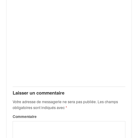
v
i
d
é
o
s
e
t
p
h
o
t
o
s
Laisser un commentaire
p
o
Votre adresse de messagerie ne sera pas publiée.
Les champs
u
obligatoires sont indiqués avec
*
r
Commentaire
c
h
a