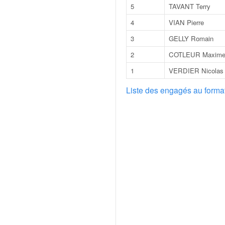
o
5
TAVANT Terry
u
4
VIAN Pierre
p
e
3
GELLY Romain
d
2
COTLEUR Maxim
e
F
1
VERDIER Nicolas
r
Liste des engagés au form
a
n
c
e
e
t
a
u
s
s
i
t
o