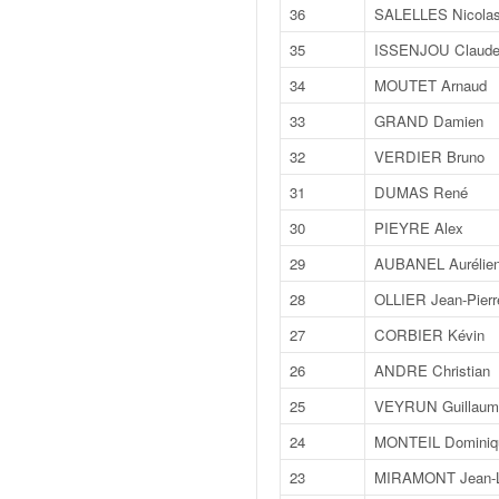
q
36
SALELLES Nicola
u
35
ISSENJOU Claud
e
r
34
MOUTET Arnaud
a
33
GRAND Damien
l
l
32
VERDIER Bruno
y
31
DUMAS René
e
d
30
PIEYRE Alex
u
W
29
AUBANEL Aurélie
R
28
OLLIER Jean-Pierr
C
,
27
CORBIER Kévin
d
26
ANDRE Christian
e
l
25
VEYRUN Guillaum
'
24
MONTEIL Dominiq
E
R
23
MIRAMONT Jean-