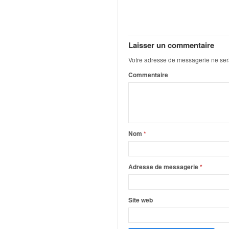
u
t
e
l
Laisser un commentaire
'
a
Votre adresse de messagerie ne ser
c
Commentaire
t
u
a
l
i
t
Nom
*
é
d
e
Adresse de messagerie
*
l
a
c
Site web
o
u