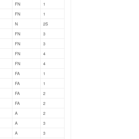
FN
1
FN
1
N
2S
FN
3
FN
3
FN
4
FN
4
FA
1
FA
1
FA
2
FA
2
A
2
A
3
A
3