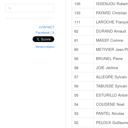
r
135
ISSENJOU Robert
a
l
133
FAYARD Christian
l
111
LAROCHE Françoi
y
CONTACT
e
62
DURAND Arnaud
|
Facebook
X
:
61
MASSY Corinne
N
e
Mentions légales
60
METIVIER Jean-Pi
w
59
BRUNEL Pierre
s
,
58
JOIE Jérôme
r
57
ALLEGRE Sylvain
é
s
56
TABUSSE Sylvain
u
55
ESTURILLO Antoi
l
t
54
COUDENE Noel
a
53
PANTEL Nicolas
t
s
52
PELOUX Guillaum
,