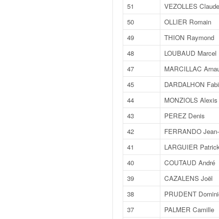
v
51
VEZOLLES Claud
i
50
OLLIER Romain
d
é
49
THION Raymond
o
48
LOUBAUD Marcel
s
e
47
MARCILLAC Arna
t
45
DARDALHON Fabi
p
h
44
MONZIOLS Alexis
o
43
PEREZ Denis
t
o
42
FERRANDO Jean-
s
41
LARGUIER Patric
p
o
40
COUTAUD André
u
39
CAZALENS Joël
r
c
38
PRUDENT Domini
h
37
PALMER Camille
a