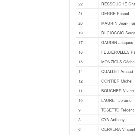
C
22
RESSOUCHE Char
,
d
21
DERRE Pascal
u
20
MAURIN Jean-Fran
c
h
19
DI CIOCCIO Serg
a
17
GAUDIN Jacques
m
p
16
FELGEROLLES Pa
i
15
MONZIOLS Cédric
o
n
14
OUALLET Arnaud
n
12
GONTIER Michel
a
t
11
BOUCHER Vivien
e
10
LAURET Jérôme
t
d
9
TOSETTO Frédéric
e
8
OYA Anthony
l
a
6
CERVERA Vincen
c