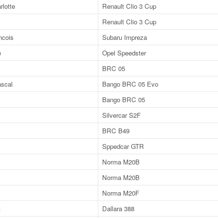
lotte
Renault Clio 3 Cup
Renault Clio 3 Cup
cois
Subaru Impreza
e
Opel Speedster
BRC 05
scal
Bango BRC 05 Evo
Bango BRC 05
Silvercar S2F
BRC B49
Sppedcar GTR
Norma M20B
Norma M20B
Norma M20F
t
Dallara 388