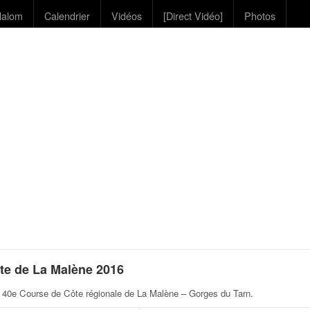
lalom
Calendrier
Vidéos
[Direct Vidéo]
Photos
te de La Malène 2016
 40e Course de Côte régionale de La Malène – Gorges du Tarn
.