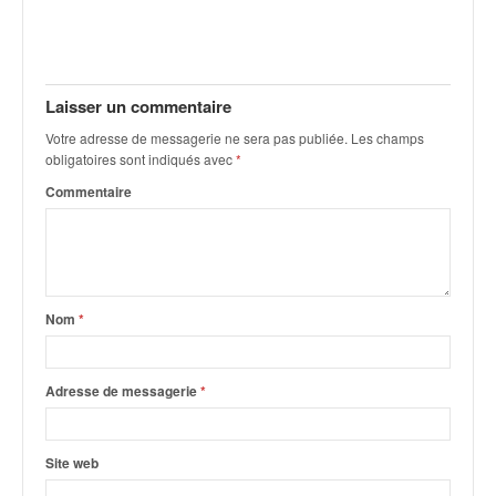
v
i
d
é
Laisser un commentaire
o
s
Votre adresse de messagerie ne sera pas publiée.
Les champs
e
obligatoires sont indiqués avec
*
t
Commentaire
p
h
o
t
o
s
Nom
*
p
o
u
Adresse de messagerie
*
r
c
h
Site web
a