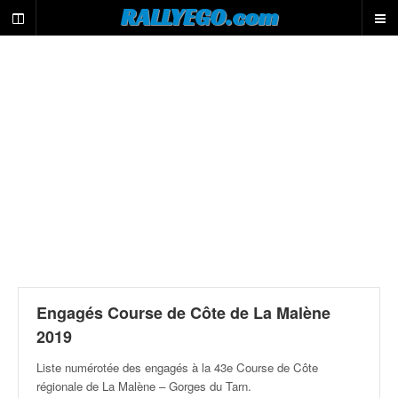
L
RALLYEGO.com
e
m
o
t
e
u
r
d
e
r
e
c
h
e
r
c
Engagés Course de Côte de La Malène
h
2019
e
d
Liste numérotée des engagés à la 43e Course de Côte
u
régionale de La Malène – Gorges du Tarn
.