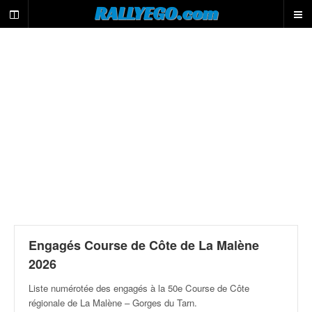
L
RALLYEGO.com
e
m
o
t
e
u
r
d
e
r
e
c
h
e
r
c
Engagés Course de Côte de La Malène
h
2026
e
d
Liste numérotée des engagés à la 50e Course de Côte
u
régionale de La Malène – Gorges du Tarn
.