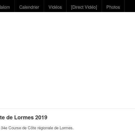
lalom
Calendrier
Vidéos
[Direct Vidéo]
Photos
te de Lormes 2019
a 34e Course de Côte régionale de Lormes
.