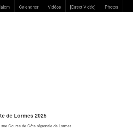
lalom
Calendrier
Vidéos
[Direct Vidéo]
Photos
te de Lormes 2025
a 38e Course de Côte régionale de Lormes
.