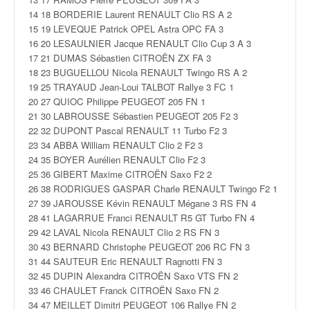
v
14 18 BORDERIE Laurent RENAULT Clio RS A 2
i
15 19 LEVEQUE Patrick OPEL Astra OPC FA 3
d
16 20 LESAULNIER Jacque RENAULT Clio Cup 3 A 3
é
17 21 DUMAS Sébastien CITROËN ZX FA 3
o
18 23 BUGUELLOU Nicola RENAULT Twingo RS A 2
s
19 25 TRAYAUD Jean-Loui TALBOT Rallye 3 FC 1
e
20 27 QUIOC Philippe PEUGEOT 205 FN 1
t
21 30 LABROUSSE Sébastien PEUGEOT 205 F2 3
p
22 32 DUPONT Pascal RENAULT 11 Turbo F2 3
h
23 34 ABBA William RENAULT Clio 2 F2 3
o
24 35 BOYER Aurélien RENAULT Clio F2 3
t
25 36 GIBERT Maxime CITROËN Saxo F2 2
o
26 38 RODRIGUES GASPAR Charle RENAULT Twingo F2 1
s
27 39 JAROUSSE Kévin RENAULT Mégane 3 RS FN 4
p
28 41 LAGARRUE Franci RENAULT R5 GT Turbo FN 4
o
29 42 LAVAL Nicola RENAULT Clio 2 RS FN 3
u
30 43 BERNARD Christophe PEUGEOT 206 RC FN 3
r
31 44 SAUTEUR Eric RENAULT Ragnotti FN 3
c
32 45 DUPIN Alexandra CITROËN Saxo VTS FN 2
h
33 46 CHAULET Franck CITROËN Saxo FN 2
a
34 47 MEILLET Dimitri PEUGEOT 106 Rallye FN 2