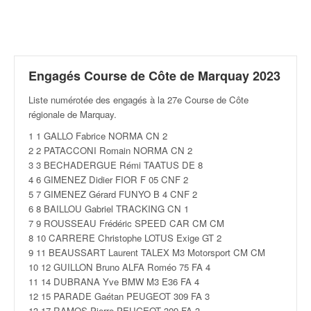
r
a
l
l
y
e
Engagés Course de Côte de Marquay 2023
:
Liste numérotée des engagés à la 27e Course de Côte
N
régionale de Marquay
.
e
w
1 1 GALLO Fabrice NORMA CN 2
s
2 2 PATACCONI Romain NORMA CN 2
,
3 3 BECHADERGUE Rémi TAATUS DE 8
r
4 6 GIMENEZ Didier FIOR F 05 CNF 2
é
5 7 GIMENEZ Gérard FUNYO B 4 CNF 2
s
6 8 BAILLOU Gabriel TRACKING CN 1
u
7 9 ROUSSEAU Frédéric SPEED CAR CM CM
l
8 10 CARRERE Christophe LOTUS Exige GT 2
t
9 11 BEAUSSART Laurent TALEX M3 Motorsport CM CM
a
10 12 GUILLON Bruno ALFA Roméo 75 FA 4
t
11 14 DUBRANA Yve BMW M3 E36 FA 4
s
12 15 PARADE Gaétan PEUGEOT 309 FA 3
,
13 17 RAMOS Pierre PEUGEOT 309 FA 3