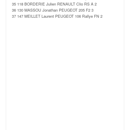
q
35 118 BORDERIE Julien RENAULT Clio RS A 2
u
36 130 MASSOU Jonathan PEUGEOT 205 F2 3
e
37 147 MEILLET Laurent PEUGEOT 106 Rallye FN 2
r
a
l
l
y
e
d
u
W
R
C
,
d
e
l
'
E
R