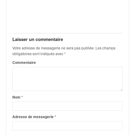
C
,
d
u
c
h
a
Laisser un commentaire
m
Votre adresse de messagerie ne sera pas publiée.
Les champs
p
obligatoires sont indiqués avec
*
i
Commentaire
o
n
n
a
t
e
Nom
*
t
d
e
Adresse de messagerie
*
l
a
c