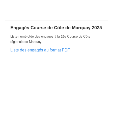
r
a
l
l
y
e
Engagés Course de Côte de Marquay 2025
:
Liste numérotée des engagés à la 29e Course de Côte
N
régionale de Marquay
.
e
w
Liste des engagés au format PDF
s
,
r
é
s
u
l
t
a
t
s
,