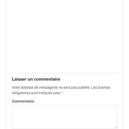
v
i
d
é
o
s
e
t
p
h
o
t
o
Laisser un commentaire
s
Votre adresse de messagerie ne sera pas publiée.
Les champs
p
obligatoires sont indiqués avec
*
o
u
Commentaire
r
c
h
a