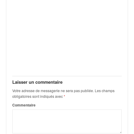
v
i
d
é
o
s
e
t
p
h
o
t
o
Laisser un commentaire
s
Votre adresse de messagerie ne sera pas publiée.
Les champs
p
obligatoires sont indiqués avec
*
o
u
Commentaire
r
c
h
a