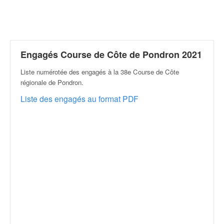
r
a
l
l
y
e
Engagés Course de Côte de Pondron 2021
:
Liste numérotée des engagés à la 38e Course de Côte
N
régionale de Pondron
.
e
w
Liste des engagés au format PDF
s
,
r
é
s
u
l
t
a
t
s
,