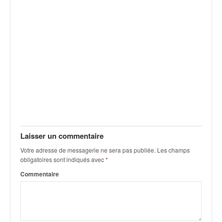
v
i
d
é
o
s
e
t
p
h
o
t
o
Laisser un commentaire
s
Votre adresse de messagerie ne sera pas publiée.
Les champs
p
obligatoires sont indiqués avec
*
o
u
Commentaire
r
c
h
a