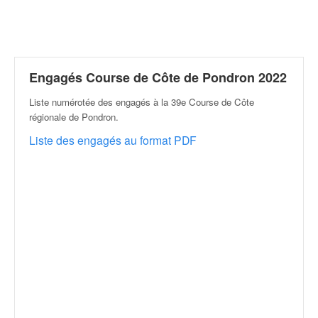
r
a
l
l
y
e
Engagés Course de Côte de Pondron 2022
:
Liste numérotée des engagés à la 39e Course de Côte
N
régionale de Pondron
.
e
w
Liste des engagés au format PDF
s
,
r
é
s
u
l
t
a
t
s
,