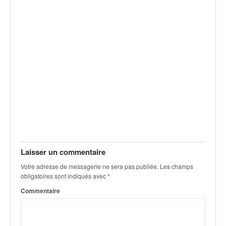
v
i
d
é
o
s
e
t
p
h
o
t
o
s
Laisser un commentaire
p
o
Votre adresse de messagerie ne sera pas publiée.
Les champs
u
obligatoires sont indiqués avec
*
r
Commentaire
c
h
a