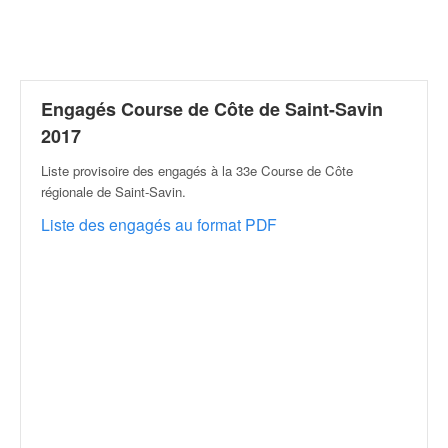
r
a
l
l
y
e
Engagés Course de Côte de Saint-Savin
:
2017
N
e
Liste provisoire des engagés à la 33e Course de Côte
w
régionale de Saint-Savin
.
s
Liste des engagés au format PDF
,
r
é
s
u
l
t
a
t
s
,