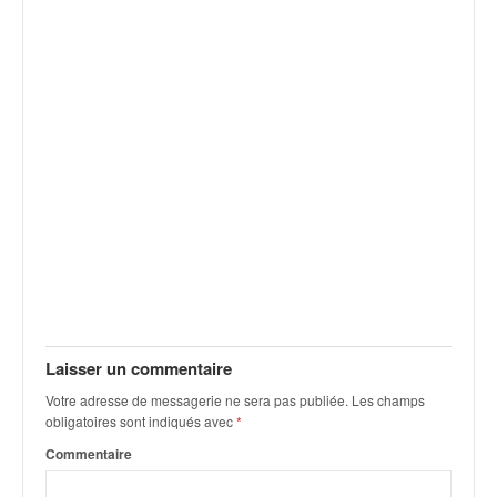
v
i
d
é
o
s
e
t
p
h
o
t
o
s
p
o
Laisser un commentaire
u
Votre adresse de messagerie ne sera pas publiée.
Les champs
r
obligatoires sont indiqués avec
*
c
Commentaire
h
a