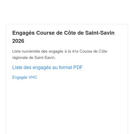
r
a
l
l
y
e
Engagés Course de Côte de Saint-Savin
:
2026
N
e
Liste numérotée des engagés à la 41e Course de Côte
w
régionale de Saint-Savin
.
s
Liste des engagés au format PDF
,
r
Engagés VHC
é
s
u
l
t
a
t
s
,