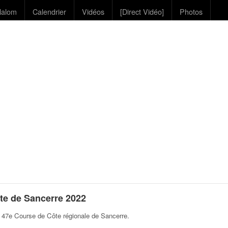
lalom
Calendrier
Vidéos
[Direct Vidéo]
Photos
te de Sancerre 2022
 47e Course de Côte régionale de Sancerre
.