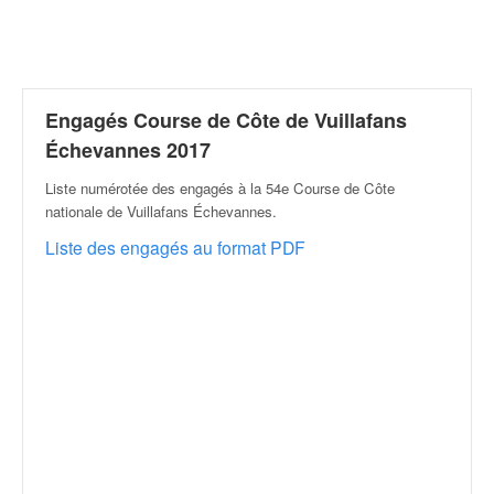
r
a
l
l
y
e
Engagés Course de Côte de Vuillafans
:
Échevannes 2017
N
e
Liste numérotée des engagés à la 54e Course de Côte
w
nationale de Vuillafans Échevannes
.
s
Liste des engagés au format PDF
,
r
é
s
u
l
t
a
t
s
,