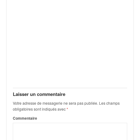
v
i
d
é
o
s
e
t
p
h
o
t
o
s
Laisser un commentaire
p
o
Votre adresse de messagerie ne sera pas publiée.
Les champs
u
obligatoires sont indiqués avec
*
r
Commentaire
c
h
a