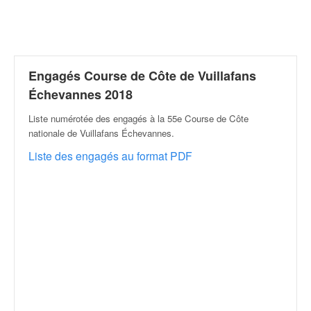
r
a
l
l
y
e
Engagés Course de Côte de Vuillafans
:
Échevannes 2018
N
e
Liste numérotée des engagés à la 55e Course de Côte
w
nationale de Vuillafans Échevannes
.
s
Liste des engagés au format PDF
,
r
é
s
u
l
t
a
t
s
,