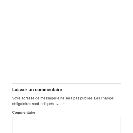
v
i
d
é
o
s
e
t
p
h
o
t
o
s
Laisser un commentaire
p
o
Votre adresse de messagerie ne sera pas publiée.
Les champs
u
obligatoires sont indiqués avec
*
r
Commentaire
c
h
a