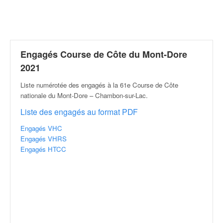
r
a
l
l
y
e
Engagés Course de Côte du Mont-Dore
:
2021
N
e
Liste numérotée des engagés à la 61e Course de Côte
w
nationale du Mont-Dore – Chambon-sur-Lac
.
s
Liste des engagés au format PDF
,
r
Engagés VHC
é
Engagés VHRS
s
Engagés HTCC
u
l
t
a
t
s
,