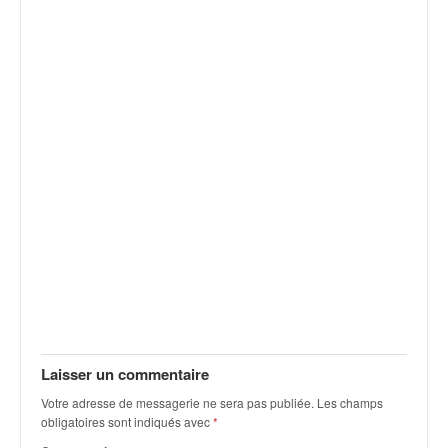
v
i
d
é
o
s
e
t
p
h
o
t
o
s
p
o
u
r
Laisser un commentaire
c
Votre adresse de messagerie ne sera pas publiée.
Les champs
h
obligatoires sont indiqués avec
*
a