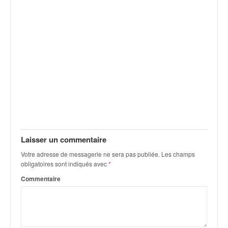
v
i
d
é
o
s
e
t
p
h
o
t
o
Laisser un commentaire
s
Votre adresse de messagerie ne sera pas publiée.
Les champs
p
obligatoires sont indiqués avec
*
o
u
Commentaire
r
c
h
a