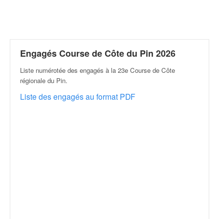
r
a
l
l
y
e
Engagés Course de Côte du Pin 2026
:
Liste numérotée des engagés à la 23e Course de Côte
N
régionale du Pin
.
e
w
Liste des engagés au format PDF
s
,
r
é
s
u
l
t
a
t
s
,