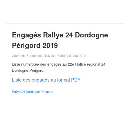
r
a
l
l
y
e
Engagés Rallye 24 Dordogne
:
N
Périgord 2019
e
w
Coupe de France des Rallyes
| Publié le 8 août 2019
s
Liste numérotée des engagés au 22e Rallye régional 24
,
Dordogne Périgord
.
r
é
Liste des engagés au format PDF
s
u
Rallye 24 Dordogne Périgord
l
t
a
t
s
,