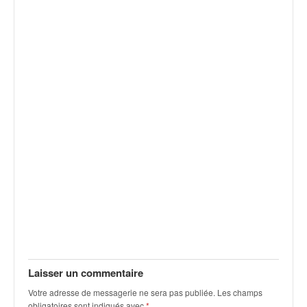
v
i
d
é
o
s
e
t
p
h
o
t
o
s
p
o
u
r
c
Laisser un commentaire
h
Votre adresse de messagerie ne sera pas publiée.
Les champs
a
obligatoires sont indiqués avec
*