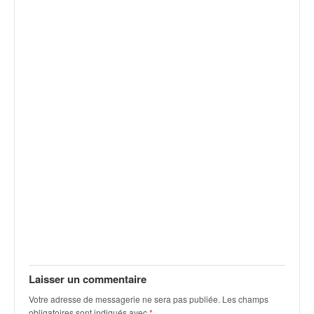
v
i
d
é
o
s
e
t
p
h
o
t
o
s
p
o
u
r
c
Laisser un commentaire
h
Votre adresse de messagerie ne sera pas publiée.
Les champs
a
obligatoires sont indiqués avec
*