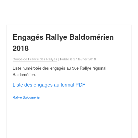
r
a
l
l
y
e
Engagés Rallye Baldomérien
:
N
2018
e
w
Coupe de France des Rallyes
| Publié le 27 février 2018
s
Liste numérotée des engagés au 36e Rallye régional
,
Baldomérien
.
r
é
Liste des engagés au format PDF
s
u
Rallye Baldomérien
l
t
a
t
s
,