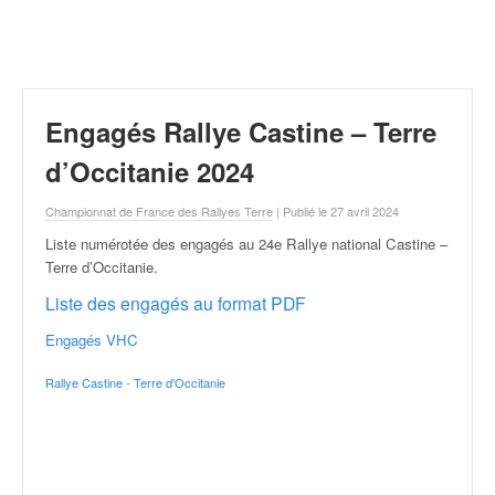
r
a
l
l
y
e
Engagés Rallye Castine – Terre
:
N
d’Occitanie 2024
e
w
Championnat de France des Rallyes Terre
| Publié le 27 avril 2024
s
Liste numérotée des engagés au 24e Rallye national Castine –
,
Terre d’Occitanie
.
r
é
Liste des engagés au format PDF
s
Engagés VHC
u
l
Rallye Castine - Terre d'Occitanie
t
a
t
s
,