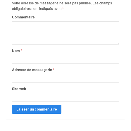
q
Votre adresse de messagerie ne sera pas publiée.
Les champs
u
obligatoires sont indiqués avec
*
e
Commentaire
r
a
l
l
y
e
Nom
*
d
u
W
Adresse de messagerie
*
R
C
,
Site web
d
e
l
'
E
R