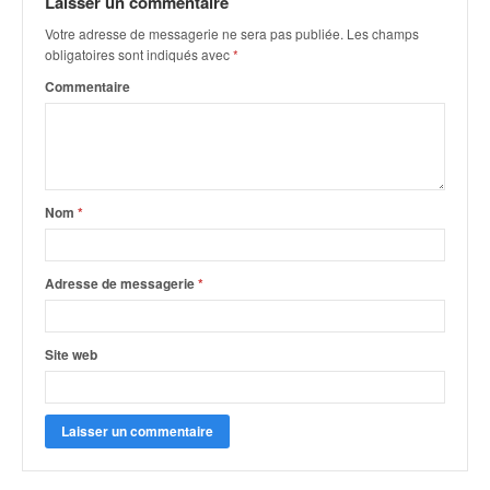
Laisser un commentaire
q
u
Votre adresse de messagerie ne sera pas publiée.
Les champs
e
obligatoires sont indiqués avec
*
r
Commentaire
a
l
l
y
e
d
Nom
*
u
W
R
Adresse de messagerie
*
C
,
d
Site web
e
l
'
E
R