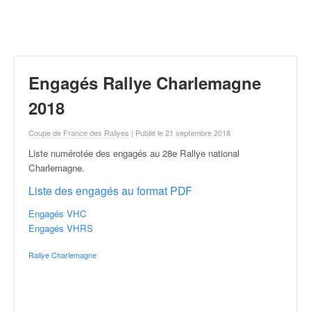
r
a
l
l
y
e
Engagés Rallye Charlemagne
:
N
2018
e
w
Coupe de France des Rallyes
| Publié le 21 septembre 2018
s
Liste numérotée des engagés au 28e Rallye national
,
Charlemagne
.
r
é
Liste des engagés au format PDF
s
Engagés VHC
u
Engagés VHRS
l
t
Rallye Charlemagne
a
t
s
,