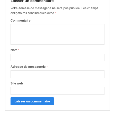
Laisser un commentaire
q
u
Votre adresse de messagerie ne sera pas publiée.
Les champs
e
obligatoires sont indiqués avec
*
r
Commentaire
a
l
l
y
e
d
Nom
*
u
W
R
Adresse de messagerie
*
C
,
d
Site web
e
l
'
E
R