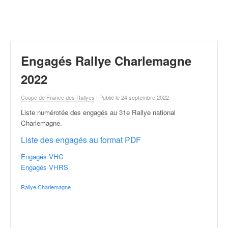
r
a
l
l
y
e
Engagés Rallye Charlemagne
:
N
2022
e
w
Coupe de France des Rallyes
| Publié le 24 septembre 2022
s
Liste numérotée des engagés au 31e Rallye national
,
Charlemagne
.
r
é
Liste des engagés au format PDF
s
Engagés VHC
u
Engagés VHRS
l
t
Rallye Charlemagne
a
t
s
,