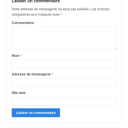
Laisser un commentaire
q
u
Votre adresse de messagerie ne sera pas publiée.
Les champs
e
obligatoires sont indiqués avec
*
r
Commentaire
a
l
l
y
e
d
Nom
*
u
W
R
Adresse de messagerie
*
C
,
d
Site web
e
l
'
E
R