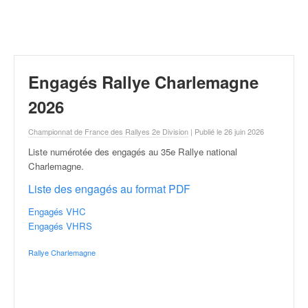
r
a
l
l
y
e
Engagés Rallye Charlemagne
:
N
2026
e
w
Championnat de France des Rallyes 2e Division
| Publié le 26 juin 2026
s
Liste numérotée des engagés au 35e Rallye national
,
Charlemagne
.
r
é
Liste des engagés au format PDF
s
Engagés VHC
u
Engagés VHRS
l
t
Rallye Charlemagne
a
t
s
,