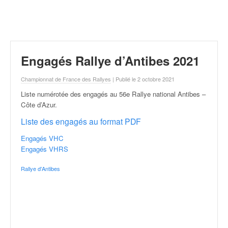
r
a
l
l
y
e
Engagés Rallye d’Antibes 2021
:
N
Championnat de France des Rallyes
| Publié le 2 octobre 2021
e
Liste numérotée des engagés au 56e Rallye national Antibes –
w
Côte d’Azur
.
s
,
Liste des engagés au format PDF
r
é
Engagés VHC
s
Engagés VHRS
u
Rallye d'Antibes
l
t
a
t
s
,