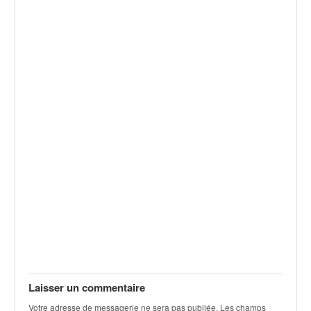
v
i
d
é
o
s
e
t
p
h
o
t
o
s
p
o
u
r
c
h
Laisser un commentaire
a
Votre adresse de messagerie ne sera pas publiée.
Les champs