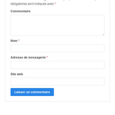
q
obligatoires sont indiqués avec
*
u
Commentaire
e
r
a
l
l
y
Nom
*
e
d
u
Adresse de messagerie
*
W
R
C
Site web
,
d
e
l
'
E
R