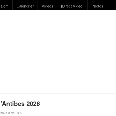
lalom
Calendrier
Vidéos
[Direct Vidéo]
Photos
’Antibes 2026
ublié le 8 mai 2026