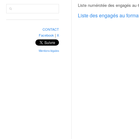
r
Liste numérotée des engagés au 6
a
l
Liste des engagés au form
l
y
CONTACT
e
|
Facebook
X
:
N
e
Mentions légales
w
s
,
r
é
s
u
l
t
a
t
s
,