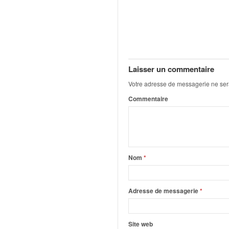
q
u
e
r
a
l
l
Laisser un commentaire
y
Votre adresse de messagerie ne ser
e
Commentaire
d
u
W
R
C
,
Nom
*
d
e
l
Adresse de messagerie
*
'
E
R
Site web