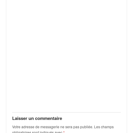
v
i
d
é
o
s
e
t
p
h
o
t
o
s
p
o
u
r
c
Laisser un commentaire
h
Votre adresse de messagerie ne sera pas publiée.
Les champs
a
obligatoires sont indiqués avec
*