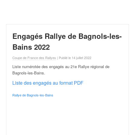
r
a
l
l
y
e
Engagés Rallye de Bagnols-les-
:
N
Bains 2022
e
w
Coupe de France des Rallyes
| Publié le 14 juillet 2022
s
Liste numérotée des engagés au 21e Rallye régional de
,
Bagnols-les-Bains
.
r
é
Liste des engagés au format PDF
s
u
Rallye de Bagnols-les-Bains
l
t
a
t
s
,